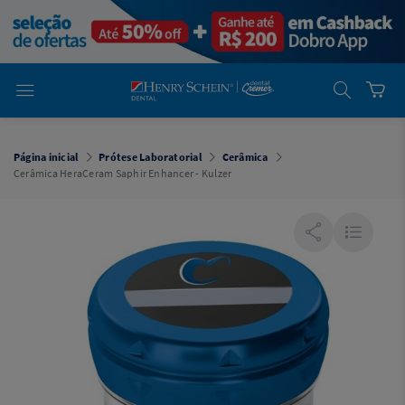
em
Dental
Cremer -
Henry Schein
Laboratório
Laboratório
Ajuda
Você está
em
Dental
Página inicial
Prótese Laboratorial
Cerâmica
Cremer -
Cerâmica HeraCeram Saphir Enhancer - Kulzer
Henry Schein
Equipamentos
Equipamentos
Você está
em
Dental
Cremer
Simples
Dental
Software
Odontológico