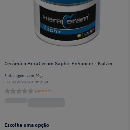
Cerâmica HeraCeram Saphir Enhancer - Kulzer
Embalagem com 20g.
Cod. de Referência:
DC38569
avaliar!
(
)
R$198,99
Escolha uma opção