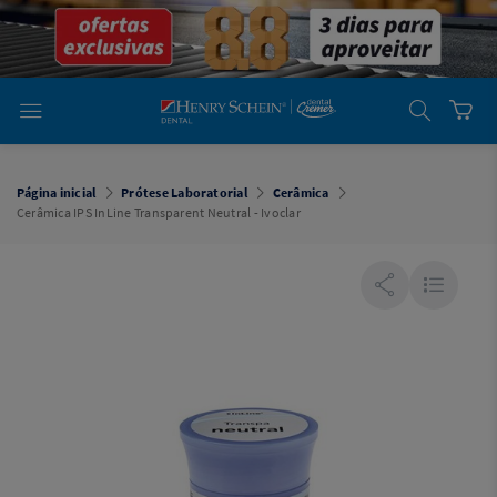
em
Dental
Cremer -
Henry Schein
Laboratório
Laboratório
Ajuda
Você está
em
Dental
Página inicial
Prótese Laboratorial
Cerâmica
Cremer -
Cerâmica IPS InLine Transparent Neutral - Ivoclar
Henry Schein
Equipamentos
Equipamentos
Você está
em
Dental
Cremer
Simples
Dental
Software
Odontológico