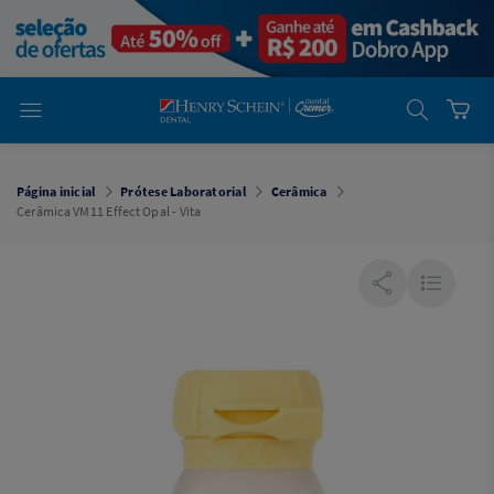
em
Dental
Cremer -
Henry Schein
Laboratório
Laboratório
Ajuda
Você está
em
Dental
Página inicial
Prótese Laboratorial
Cerâmica
Cremer -
Cerâmica VM11 Effect Opal - Vita
Henry Schein
Equipamentos
Equipamentos
Você está
em
Dental
Cremer
Simples
Dental
Software
Odontológico