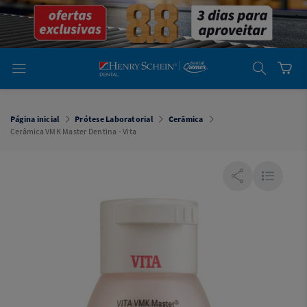
em
Dental
Cremer -
Henry Schein
Laboratório
Laboratório
Ajuda
Você está
em
Dental
Página inicial
Prótese Laboratorial
Cerâmica
Cremer -
Cerâmica VMK Master Dentina - Vita
Henry Schein
Equipamentos
Equipamentos
Você está
em
Dental
Cremer
Simples
Dental
Software
Odontológico