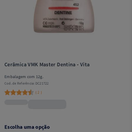
Cerâmica VMK Master Dentina - Vita
Embalagem com 12g.
Cod. de Referência:
DC21722
2
(
)
R$120,99
Escolha uma opção