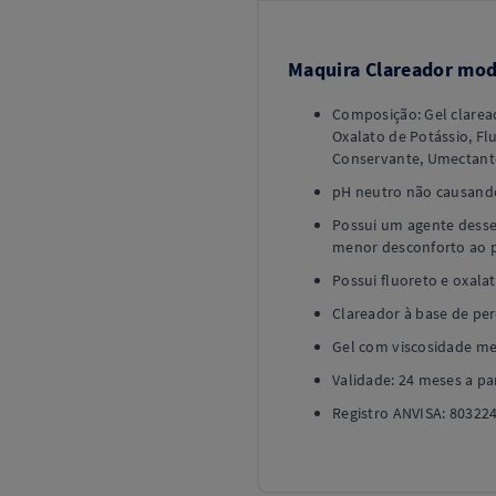
Maquira Clareador mod
Composição: Gel clarea
Oxalato de Potássio, Fl
Conservante, Umectante
pH neutro não causando
Possui um agente desse
menor desconforto ao p
Possui fluoreto e oxala
Clareador à base de pe
Gel com viscosidade me
Validade: 24 meses a par
Registro ANVISA: 80322