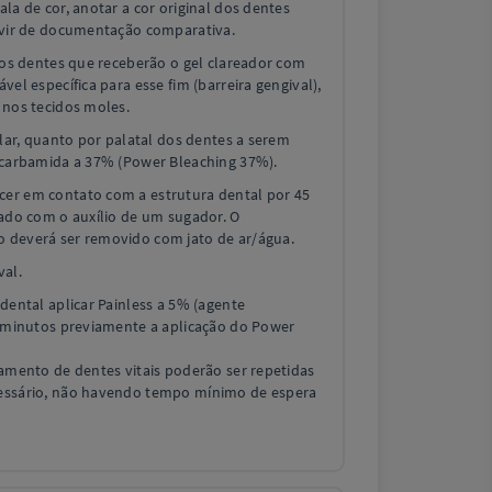
la de cor, anotar a cor original dos dentes
rvir de documentação comparativa.
 dos dentes que receberão o gel clareador com
vel específica para esse fim (barreira gengival),
 nos tecidos moles.
ular, quanto por palatal dos dentes a serem
 carbamida a 37% (Power Bleaching 37%).
er em contato com a estrutura dental por 45
rado com o auxílio de um sugador. O
 deverá ser removido com jato de ar/água.
val.
dental aplicar Painless a 5% (agente
0 minutos previamente a aplicação do Power
eamento de dentes vitais poderão ser repetidas
essário, não havendo tempo mínimo de espera