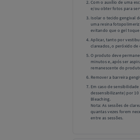
Com o auxílio de uma esca
e/ou obter fotos para se
Isolar o tecido gengival
uma resina fotopolimerizá
evitando que o gel toque
Aplicar, tanto por vestib
clareados, o peróxido de
O produto deve permanec
minutos e, após ser aspi
remanescente do produto
Remover a barreira gengi
Em caso de sensibilidade 
dessensibilizante) por 1
Bleaching.
Nota: As sessões de clar
quantas vezes forem nec
entre as sessões.