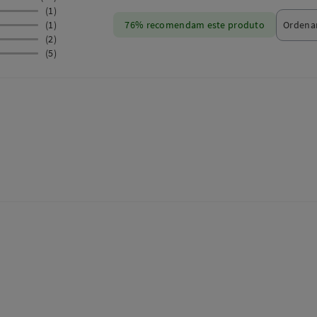
(1)
(1)
76% recomendam este produto
(2)
(5)