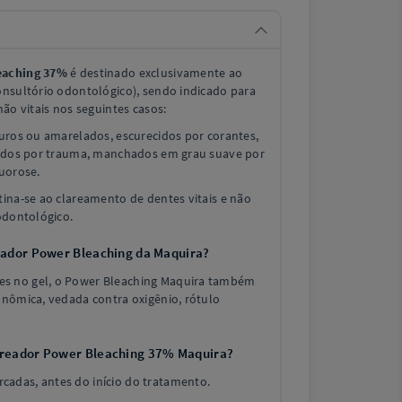
eaching 37%
é destinado exclusivamente ao
onsultório odontológico), sendo indicado para
ão vitais nos seguintes casos:
curos ou amarelados, escurecidos por corantes,
cidos por trauma, manchados em grau suave por
uorose.
ina-se ao clareamento de dentes vitais e não
odontológico.
reador Power Bleaching da Maquira?
s no gel, o Power Bleaching Maquira também
onômica, vedada contra oxigênio, rótulo
lareador Power Bleaching 37% Maquira?
arcadas, antes do início do tratamento.