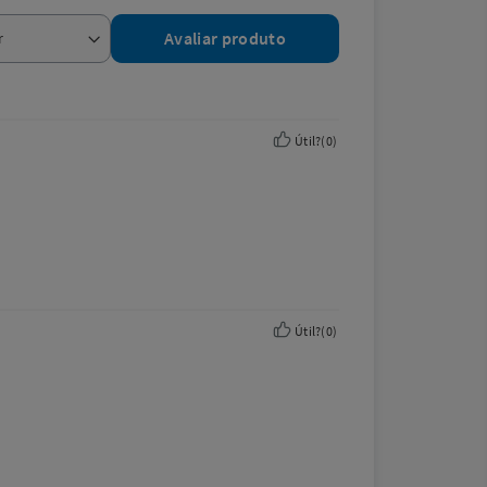
Avaliar produto
Útil?
(
0
)
Útil?
(
0
)