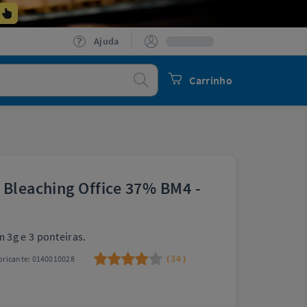
Ajuda
Procurar
Carrinho
 Bleaching Office 37% BM4 -
3g e 3 ponteiras.
34
ricante:
0140010028
(
)