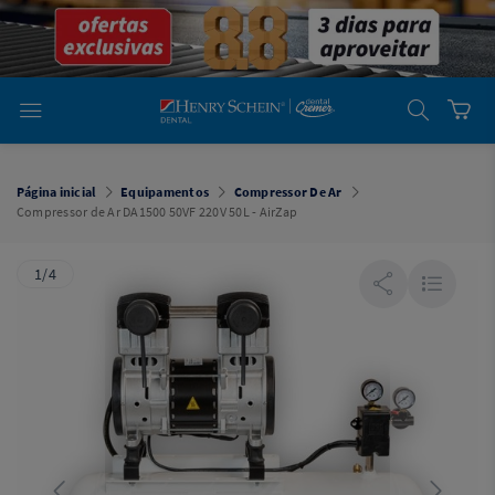
em
Dental
Cremer -
Henry Schein
Laboratório
Laboratório
Ajuda
Você está
em
Dental
Página inicial
Equipamentos
Compressor De Ar
Cremer -
Compressor de Ar DA1500 50VF 220V 50L - AirZap
Henry Schein
Equipamentos
1/4
Equipamentos
Você está
em
Dental
Cremer
Simples
Dental
Software
Odontológico