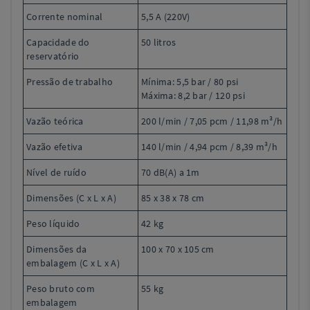
Corrente nominal
5,5 A (220V)
Capacidade do
50 litros
reservatório
Pressão de trabalho
Mínima: 5,5 bar / 80 psi
Máxima: 8,2 bar / 120 psi
Vazão teórica
200 l/min / 7,05 pcm / 11,98 m³/h
Vazão efetiva
140 l/min / 4,94 pcm / 8,39 m³/h
Nível de ruído
70 dB(A) a 1m
Dimensões (C x L x A)
85 x 38 x 78 cm
Peso líquido
42 kg
Dimensões da
100 x 70 x 105 cm
embalagem (C x L x A)
Peso bruto com
55 kg
embalagem