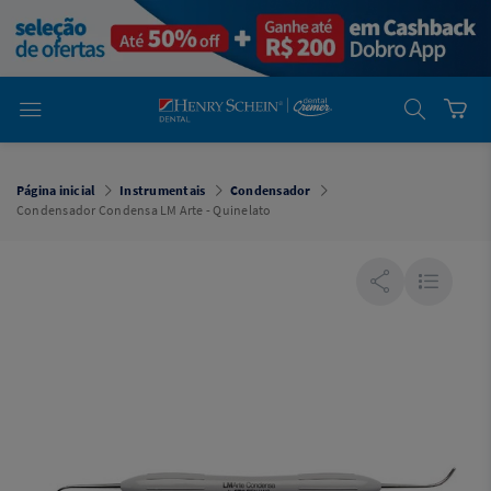
em
Dental
Cremer -
Henry Schein
Laboratório
Laboratório
Ajuda
Você está
em
Dental
Página inicial
Instrumentais
Condensador
Cremer -
Condensador Condensa LM Arte - Quinelato
Henry Schein
Equipamentos
Equipamentos
Você está
em
Dental
Cremer
Simples
Dental
Software
Odontológico