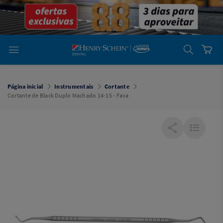
em
Dental
Cremer -
Henry Schein
Laboratório
Laboratório
Ajuda
Você está
em
Dental
Página inicial
Instrumentais
Cortante
Cremer -
Cortante de Black Duplo Machado 14-15 - Fava
Henry Schein
Equipamentos
Equipamentos
Você está
em
Dental
Cremer
Simples
Dental
Software
Odontológico