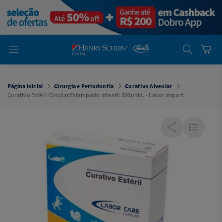
em
Dental
Cremer -
Henry Schein
Laboratório
Laboratório
Ajuda
Você está
em
Dental
Página inicial
Cirurgia e Periodontia
Curativo Alveolar
Cremer -
Curativo Estéril Circular Estampado Infantil 500unid. - Labor Import.
Henry Schein
Equipamentos
Equipamentos
Você está
em
Dental
Cremer
Simples
Dental
Software
Odontológico