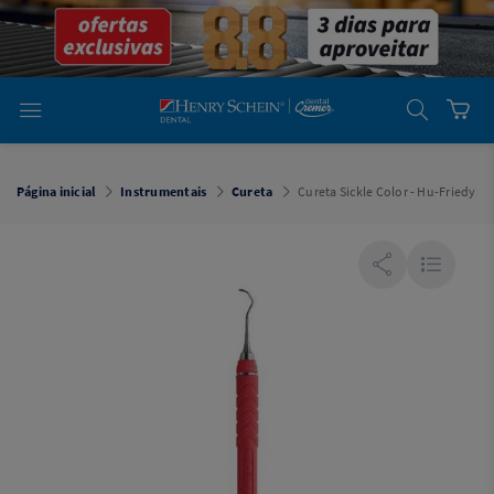
em
Dental
Cremer -
Henry Schein
Laboratório
Laboratório
Ajuda
Você está
em
Dental
Página inicial
Instrumentais
Cureta
Cureta Sickle Color - Hu-Friedy
Cremer -
Henry Schein
Equipamentos
Equipamentos
Você está
em
Dental
Cremer
Simples
Dental
Software
Odontológico