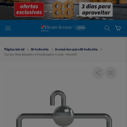
em
Dental
Cremer -
Henry Schein
Laboratório
Laboratório
Ajuda
Você está
em
Dental
Página inicial
Ortodontia
Acessórios para Ortodontia
Cremer -
Cursor Mesializador e Distalizador Curto - Morelli
Henry Schein
Equipamentos
Equipamentos
Você está
em
Dental
Cremer
Simples
Dental
Software
Odontológico