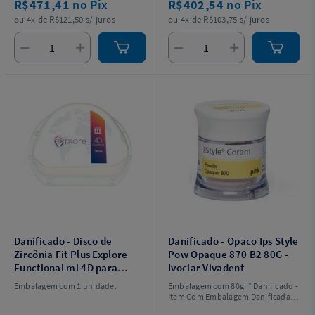
R$471,41
no Pix
R$402,54
no Pix
ou 4x de R$121,50 s/ juros
ou 4x de R$103,75 s/ juros
Danificado - Disco de
Danificado - Opaco Ips Style
Zircônia Fit Plus Explore
Pow Opaque 870 B2 80G -
Functional ml 4D para
Ivoclar Vivadent
Sistema Ag de Cad/Cam
Embalagem com 1 unidade.
Embalagem com 80g. * Danificado -
C89 X L71 - Talmax
Item Com Embalagem Danificada,
Sem Exposição Do Produto.