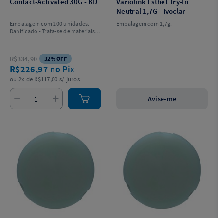
Contact-Activated 30G - BD
Variolink Esthet Try-In
Neutral 1,7G - Ivoclar
Embalagem com 200 unidades.
Embalagem com 1,7g.
Danificado - Trata-se de materiais
que possuem embalagens
avariadas internamente e que
serão vendidos por versão de
R$334,90
32% OFF
danificados.
R$226,97
no Pix
ou 2x de R$117,00 s/ juros
Avise-me