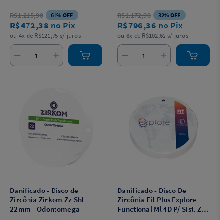
R$1.215,90
R$1.172,90
61% OFF
32% OFF
R$472,38
no Pix
R$796,36
no Pix
ou 4x de R$121,75 s/ juros
ou 8x de R$102,62 s/ juros
Danificado - Disco de
Danificado - Disco De
Zircônia Zirkom Zz Sht
Zircônia Fit Plus Explore
22mm - Odontomega
Functional Ml 4D P/ Sist. Zz
Cad/Cam D95 X H22Mm BL1