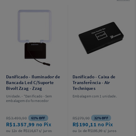
Danificado - Iluminador de
Danificado - Caixa de
Bancada Led C/Suporte
Transferência - Air
Bivolt Zzag - Zzag
Techniques
Unidade. - *Danificado - Sem
Embalagem com 1 unidade.
embalagem do fornecedor
R$3.499,90
R$279,90
61% OFF
32% OFF
R$1.357,99
no Pix
R$190,11
no Pix
ou 12x de R$116,67 s/ juros
ou 1x de R$195,99 s/ juros