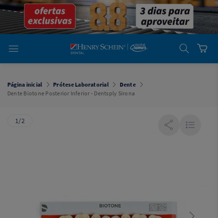
em
Dental
Cremer -
Henry Schein
Laboratório
Laboratório
Ajuda
Você está
em
Dental
Página inicial
Prótese Laboratorial
Dente
Cremer -
Dente Biotone Posterior Inferior - Dentsply Sirona
Henry Schein
Equipamentos
1/2
Equipamentos
Você está
em
Dental
Cremer
Simples
Dental
Software
Odontológico