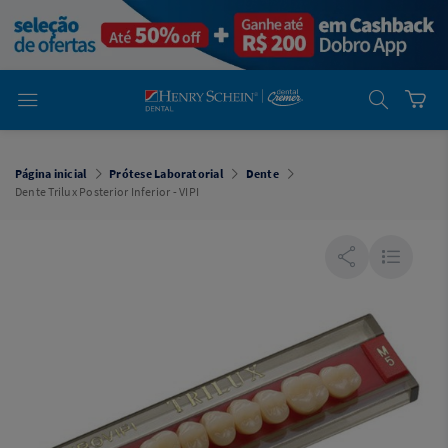
em
Dental
Cremer -
Henry Schein
Laboratório
Laboratório
Ajuda
Você está
em
Dental
Página inicial
Prótese Laboratorial
Dente
Cremer -
Dente Trilux Posterior Inferior - VIPI
Henry Schein
Equipamentos
Equipamentos
Você está
em
Dental
Cremer
Simples
Dental
Software
Odontológico