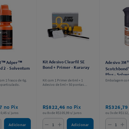
Kit Adesivo Clearfil SE
3M™ Adper™
Adesivo 3M
Bond + Primer - Kuraray
d 2 - Solventum
Scotchbond
Plus - Solv
m 1 frasco de 6g.
Kit com 1 Primer de 6ml + 1
Embalagem com 
oparticulado.
Adesivo de 5ml + 50 pontas
aplicadoras tipo pincel
descartáveis + 2 cabos (1 preto e
1 branco) para ponta aplicadora
tipo pincel + 1 prato de mistura +
27
no Pix
R$822,46
no Pix
R$326,7
1 placa de bloqueio de luz + 1
estojo exterior para fácil
0,45 s/ juros
ou 8x de R$105,99 s/ juros
ou 3x de R$112,
dispensação.
Adicionar
Adicionar