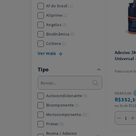
Af do brasil
1
Allprime
1
Angelus
3
Biodinâmica
5
Coltene
2
Adesivo 3
Ver mais
Universal 
Tipo
Frasco com 5
R$403,90
Autocondicionante
5
R$352,
Bicomponente
1
ou 3x de R$12
Monocomponente
22
Primer
8
Resina / Adesivo