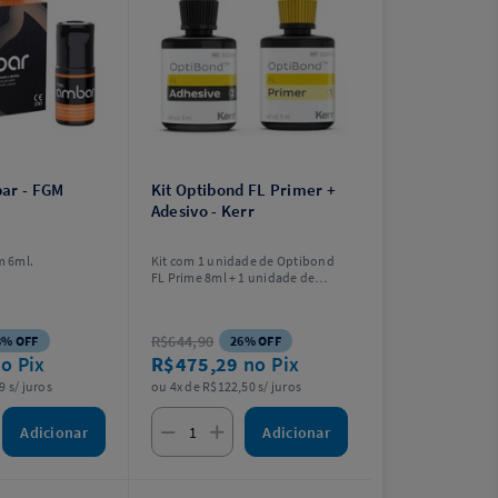
ar - FGM
Kit Optibond FL Primer +
Adesivo - Kerr
 6ml.
Kit com 1 unidade de Optibond
FL Prime 8ml + 1 unidade de
Adesivo Optibond FL Refil 8ml.
R$644,90
8% OFF
26% OFF
o Pix
R$475,29
no Pix
9 s/ juros
ou 4x de R$122,50 s/ juros
Adicionar
Adicionar