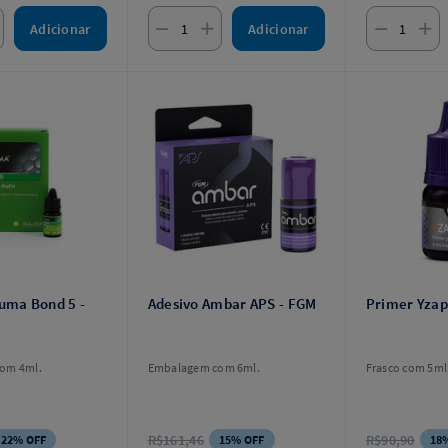
Adicionar
Adicionar
luma Bond 5 -
Adesivo Ambar APS - FGM
Primer Yzap 
om 4ml.
Embalagem com 6ml.
Frasco com 5ml
R$161,46
R$90,90
22% OFF
15% OFF
18