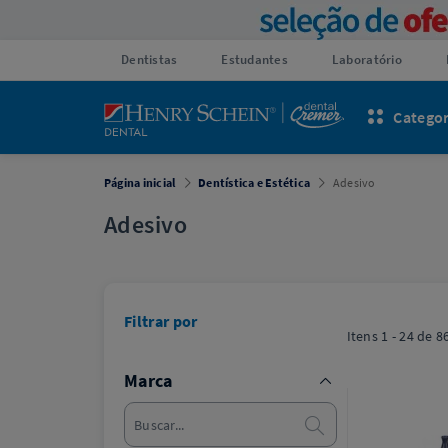
Dentistas
Estudantes
Laboratório
Categor
Página inicial
Dentística e Estética
Adesivo
Adesivo
Filtrar por
Itens
1 - 24
de
8
Marca