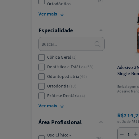
5
Ortodôntico
Ver mais
Especialidade
Clínica Geral
1
Dentística e Estética
68
Adesivo 
Single Bon
Odontopediatria
49
Ortodontia
10
Embalagem co
Adesivo Nan
Prótese Dentária
4
Ver mais
R$214,
Área Profissional
ou 2x de R$11
Uso Clínico -
86