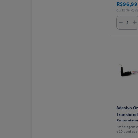
R$96,9
ou 1x de R$99
Adesivo O
Transbond
Solventu
Embalagem co
e 10 pontas a