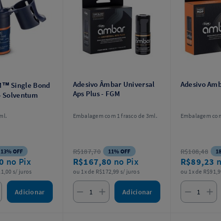
Adesivo Âmbar Universal
Adesivo Amb
M™ Single Bond
Aps Plus - FGM
- Solventum
ml.
Embalagem com 1 frasco de 3ml.
Embalagem com
R$187,70
R$108,48
13% OFF
11% OFF
1
10
no Pix
R$167,80
no Pix
R$89,23
n
1,00 s/ juros
ou 1x de R$172,99 s/ juros
ou 1x de R$91,9
Adicionar
Adicionar