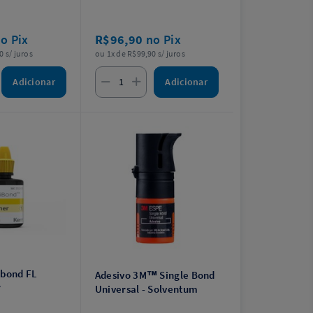
o Pix
R$96,90
no Pix
0 s/ juros
ou 1x de R$99,90 s/ juros
Adicionar
Adicionar
ibond FL
Adesivo 3M™ Single Bond
r
Universal - Solventum