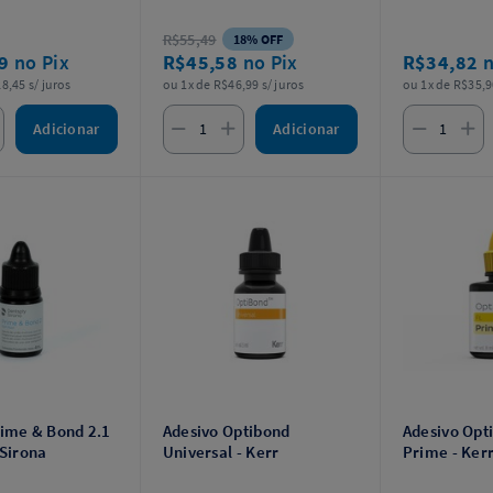
Ácido Condac 37% de 2,5g.
R$55,49
18% OFF
19
no Pix
R$45,58
no Pix
R$34,82
n
8,45 s/ juros
ou 1x de R$46,99 s/ juros
ou 1x de R$35,9
Adicionar
Adicionar
rime & Bond 2.1
Adesivo Optibond
Adesivo Opt
 Sirona
Universal - Kerr
Prime - Ker