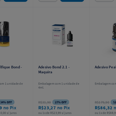
lfique Bond -
Adesivo Bond 2.1 -
Adesivo Pea
Maquira
om 1 unidade de
Embalagem com 1 unidade de
Embalagem com
4ml.
R$31,90
R$179,90
34% OFF
27% OFF
5
99
no Pix
R$23,27
no Pix
R$86,32
n
0,00 s/ juros
ou 1x de R$23,99 s/ juros
ou 1x de R$88,9