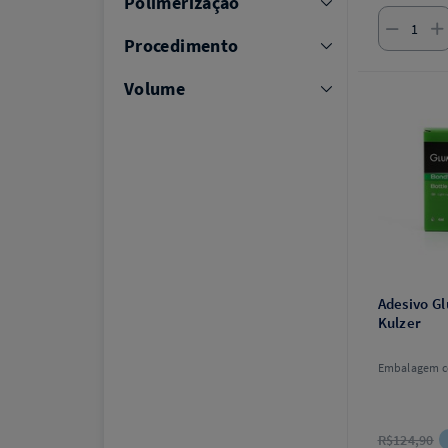
Polimerização
Procedimento
Volume
Adesivo G
Kulzer
Embalagem c
R$124,90