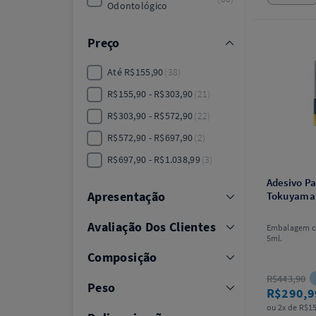
Odontológico
Preço
Até R$155,90
38
R$155,90 - R$303,90
21
R$303,90 - R$572,90
22
R$572,90 - R$697,90
2
R$697,90 - R$1.038,99
3
Adesivo Pa
Apresentação
Tokuyama
Avaliação Dos Clientes
Embalagem c
5ml.
Composição
R$443,90
Peso
R$290,
ou 2x de R$15