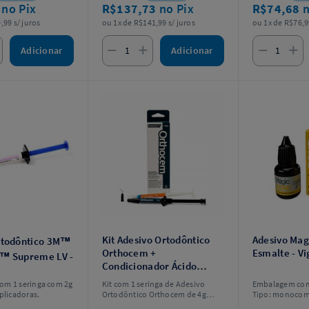
9
no Pix
R$137,73
no Pix
R$74,68
n
,99 s/ juros
ou 1x de R$141,99 s/ juros
ou 1x de R$76,9
Adicionar
Adicionar
Kit Adesivo Ortodôntico
Adesivo Mag
rtodôntico 3M™
Orthocem +
Esmalte - V
™ Supreme LV -
Condicionador Ácido
m
Condac 37% - FGM
m 1 seringa com 2g
Kit com 1 seringa de Adesivo
Embalagem com 
plicadoras.
Ortodôntico Orthocem de 4g
Tipo: monoco
+ 1 seringa de Condicionador