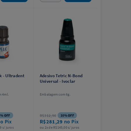
k - Ultradent
Adesivo Tetric N-Bond
Universal - Ivoclar
 4ml.
Embalagem com 6g.
R$312,90
2% OFF
10% OFF
o Pix
R$281,29
no Pix
9 s/ juros
ou 2x de R$145,00 s/ juros