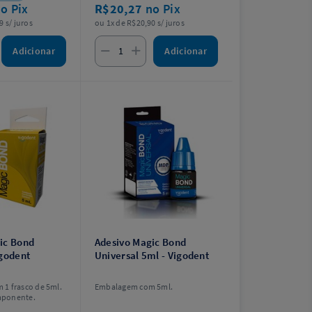
o Pix
R$20,27
no Pix
9 s/ juros
ou 1x de R$20,90 s/ juros
Adicionar
Adicionar
ic Bond
Adesivo Magic Bond
igodent
Universal 5ml - Vigodent
1 frasco de 5ml.
Embalagem com 5ml.
mponente.