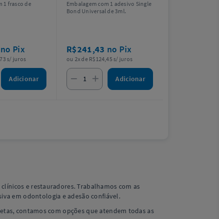
1 frasco de
Embalagem com 1 adesivo Single
Bond Universal de 3ml.
9
no Pix
R$241,43
no Pix
73 s/ juros
ou 2x de R$124,45 s/ juros
Adicionar
Adicionar
 clínicos e restauradores. Trabalhamos com as
iva em odontologia e adesão confiável.
ndiretas, contamos com opções que atendem todas as