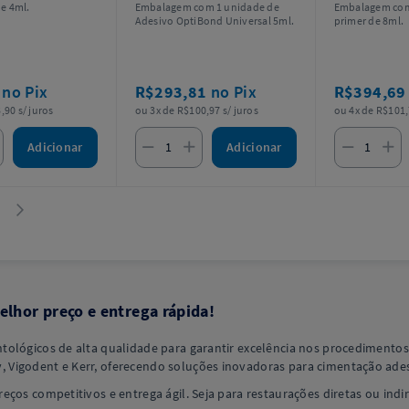
e 4ml.
Embalagem com 1 unidade de
Embalagem com 
Adesivo OptiBond Universal 5ml.
primer de 8ml.
8
no Pix
R$293,81
no Pix
R$394,6
,90 s/ juros
ou 3x de R$100,97 s/ juros
ou 4x de R$101,
Adicionar
Adicionar
lhor preço e entrega rápida!
tológicos de alta qualidade para garantir excelência nos procedimentos
Vigodent e Kerr, oferecendo soluções inovadoras para cimentação ades
eços competitivos e entrega ágil. Seja para restaurações diretas ou i