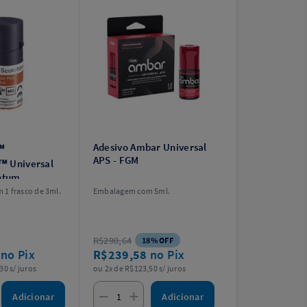
Adesivo Ambar Universal
™
APS - FGM
™ Universal
entum
1 frasco de 3ml.
Embalagem com 5ml.
R$290,64
18% OFF
9
no Pix
R$239,58
no Pix
30 s/ juros
ou 2x de R$123,50 s/ juros
Adicionar
Adicionar