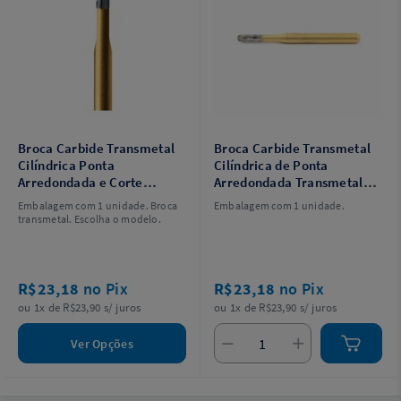
Broca Carbide Transmetal
Broca Carbide Transmetal
Cilíndrica Ponta
Cilíndrica de Ponta
Arredondada e Corte
Arredondada Transmetal
Corte Híbrido FG n° DX
Cruzado FG 19mm –
Embalagem com 1 unidade. Broca
Embalagem com 1 unidade.
19mm - AllPrime
AllPrime
transmetal. Escolha o modelo.
R$23,18
no Pix
R$23,18
no Pix
ou 1x de R$23,90 s/ juros
ou 1x de R$23,90 s/ juros
Ver Opções