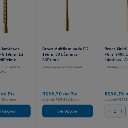
tilaminada
Broca Multilaminada FG
Broca Multi
a FG 19mm 12
19mm 30 Lâminas -
FG n° 9406
 AllPrime
AllPrime
Lâminas - A
om 1 unidade.
Embalagem com 1 unidade.
Embalagem com
delo.
7
no Pix
R$38,70
no Pix
R$36,76
n
,90 s/ juros
ou 1x de R$39,90 s/ juros
ou 1x de R$37,9
r Opções
Ver Opções