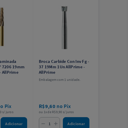
laminada
Broca Carbide Con Inv Fg -
N° 7206 19mm
37 19Mm 1Un AllPrime -
- AllPrime
AllPrime
Embalagem com 1 unidade.
o Pix
R$9,60
no Pix
0 s/ juros
ou 1x de R$9,90 s/ juros
Adicionar
Adicionar