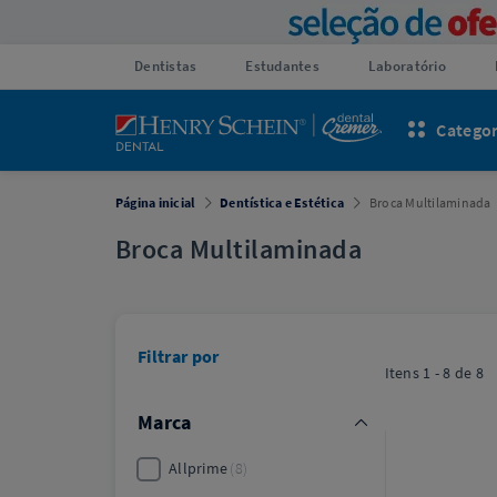
Dentistas
Estudantes
Laboratório
Categor
Página inicial
Dentística e Estética
Broca Multilaminada
Broca Multilaminada
Filtrar por
Itens
1 - 8
de
8
Marca
Allprime
8