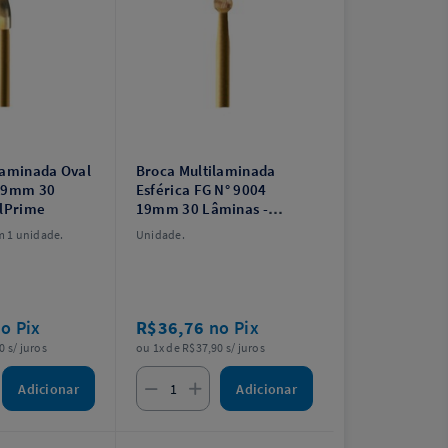
laminada Oval
Broca Multilaminada
 19mm 30
Esférica FG N° 9004
llPrime
19mm 30 Lâminas -
AllPrime
 1 unidade.
Unidade.
o Pix
R$36,76
no Pix
0 s/ juros
ou 1x de R$37,90 s/ juros
Adicionar
Adicionar