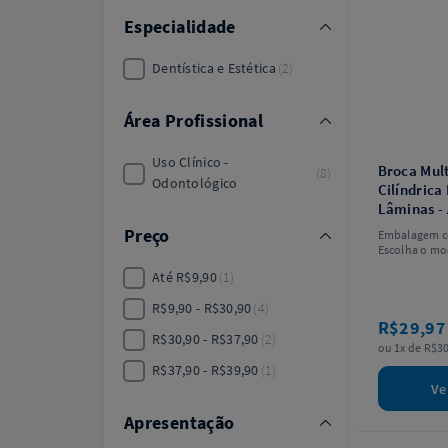
Especialidade
Dentística e Estética
2
Área Profissional
Uso Clínico -
Broca Mul
8
Odontológico
Cilíndric
Lâminas -
Preço
Embalagem c
Escolha o mo
Até R$9,90
1
R$9,90 - R$30,90
4
R$29,9
R$30,90 - R$37,90
2
ou 1x de R$30
R$37,90 - R$39,90
1
Ve
Apresentação