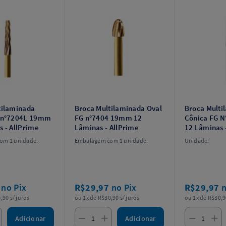
tilaminada
Broca Multilaminada Oval
Broca Multi
 n°7204L 19mm
FG n°7404 19mm 12
Cônica FG 
 - AllPrime
Lâminas - AllPrime
12 Lâminas 
om 1 unidade.
Embalagem com 1 unidade.
Unidade.
7
no Pix
R$29,97
no Pix
R$29,97
n
,90 s/ juros
ou 1x de R$30,90 s/ juros
ou 1x de R$30,9
Adicionar
Adicionar