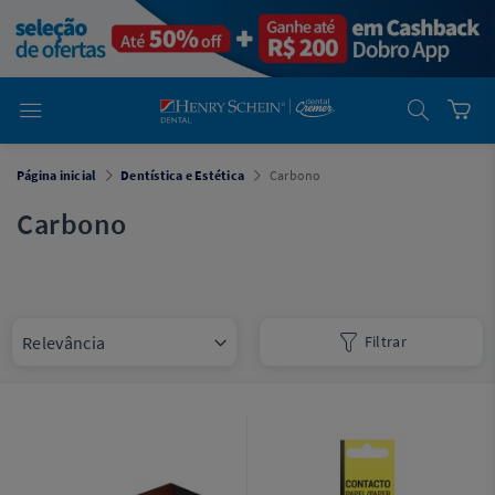
em
Dental
Cremer -
Henry Schein
Laboratório
Laboratório
Ajuda
Você está
Página inicial
Dentística e Estética
Carbono
em
Dental
Cremer -
Carbono
Henry Schein
Equipamentos
Equipamentos
Filtrar
Você está
em
Dental
Cremer
Simples
Dental
Software
Odontológico