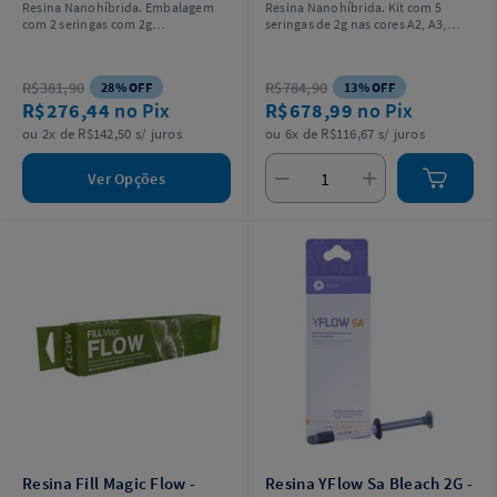
Resina Nanohíbrida. Embalagem
Resina Nanohíbrida. Kit com 5
com 2 seringas com 2g
seringas de 2g nas cores A2, A3,
cada. Escolha a cor.
A3.5, GA5, WO + Escala de cores +
Acessórios.
R$381,90
R$784,90
28% OFF
13% OFF
R$276,44
no Pix
R$678,99
no Pix
ou 2x de R$142,50 s/ juros
ou 6x de R$116,67 s/ juros
Ver Opções
Resina Fill Magic Flow -
Resina YFlow Sa Bleach 2G -