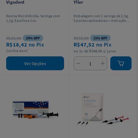
Vigodent
Yller
Resina Microhíbrida. Seringa com
Embalagem com 1 seringa de 2,5g,
1,2g. Escolha a Cor.
5 pontas aplicadoras + instruções
de uso.
R$25,90
R$55,90
29% OFF
15% OFF
R$18,42
no Pix
R$47,52
no Pix
Confira itens*
ou 1x de R$48,99 s/ juros
Ver Opções