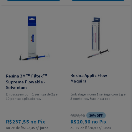
Resina Applic Flow -
Resina 3M™ Filtek™
Maquira
Supreme Flowable -
Solventum
Embalagem com 1 seringa de 2g e
Embalagem com 1 seringa com 2 g e
10 pontas aplicadoras.
5 ponteiras. Escolha a cor.
R$28,90
30% OFF
R$237,55
no Pix
R$20,36
no Pix
ou 2x de R$122,45 s/ juros
ou 1x de R$20,99 s/ juros