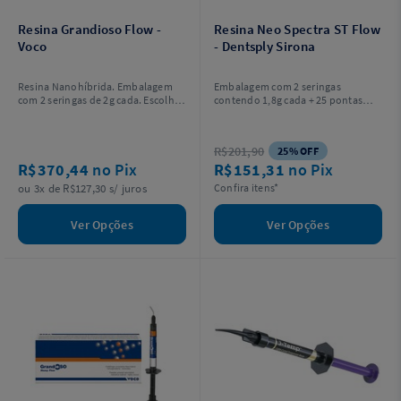
Resina Grandioso Flow -
Resina Neo Spectra ST Flow
Voco
- Dentsply Sirona
Resina Nanohíbrida. Embalagem
Embalagem com 2 seringas
com 2 seringas de 2g cada. Escolha
contendo 1,8g cada + 25 pontas
a cor.
aplicadoras.
R$201,90
25% OFF
R$370,44
no Pix
R$151,31
no Pix
ou 3x de R$127,30 s/ juros
Confira itens*
Ver Opções
Ver Opções