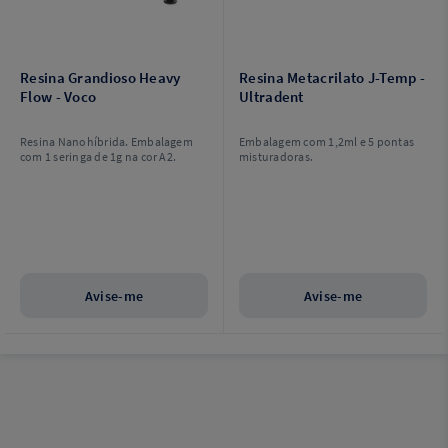
Resina Grandioso Heavy
Resina Metacrilato J-Temp -
Flow - Voco
Ultradent
Resina Nanohíbrida. Embalagem
Embalagem com 1,2ml e 5 pontas
com 1 seringa de 1g na cor A2.
misturadoras.
Avise-me
Avise-me