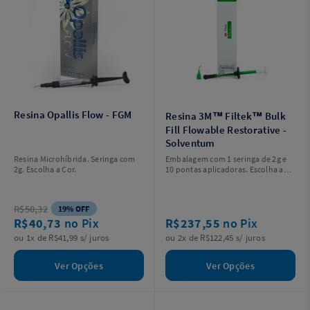
Resina Opallis Flow - FGM
Resina 3M™ Filtek™ Bulk
Fill Flowable Restorative -
Solventum
Resina Microhíbrida. Seringa com
Embalagem com 1 seringa de 2g e
2g. Escolha a Cor.
10 pontas aplicadoras. Escolha a
cor.
R$50,32
19% OFF
R$40,73
no Pix
R$237,55
no Pix
ou 1x de R$41,99 s/ juros
ou 2x de R$122,45 s/ juros
Ver Opções
Ver Opções