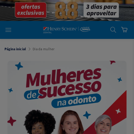
em
Dental
Cremer -
Henry Schein
Laboratório
Laboratório
Ajuda
Você está
em
Dental
Página inicial
Dia da mulher
Cremer -
Henry Schein
Equipamentos
Equipamentos
Você está
em
Dental
Cremer
Simples
Dental
Software
Odontológico