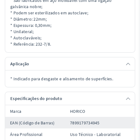
* São fabricados em aço inoxidável com uma ligação
galvânica nobre;
* Podem ser esterilizados em autoclave;
* Diâmetro: 22mm;
* Espessura: 0,30mm;
* Unilateral;
* Autoclaváveis;
* Referência: 232-7/8.
Aplicação
* Indicado para desgaste e alisamento de superfícies.
Especificações do produto
Marca
HORICO
EAN (Código de Barras)
7899179734945
Área Profissional
Uso Técnico - Laboratorial