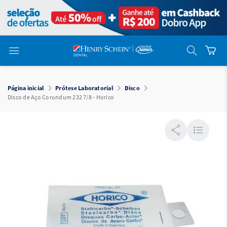
em
Dental
Cremer -
Henry Schein
Laboratório
Laboratório
Ajuda
Você está
em
Dental
Página inicial
Prótese Laboratorial
Disco
Cremer -
Disco de Aço Corundum 232 7/8 - Horico
Henry Schein
Equipamentos
Equipamentos
Você está
em
Dental
Cremer
Simples
Dental
Software
Odontológico