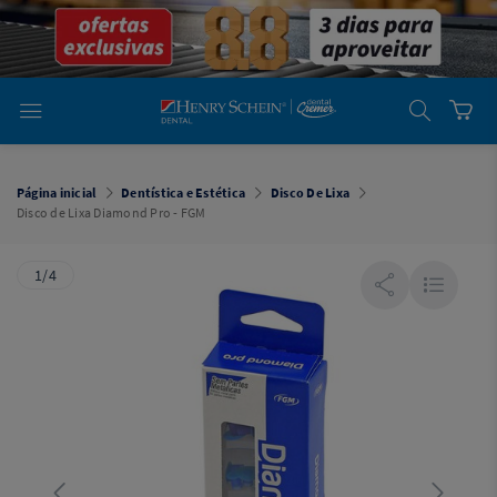
em
Dental
Cremer -
Henry Schein
Laboratório
Laboratório
Ajuda
Você está
em
Dental
Página inicial
Dentística e Estética
Disco De Lixa
Cremer -
Disco de Lixa Diamond Pro - FGM
Henry Schein
Equipamentos
1/4
Equipamentos
Você está
em
Dental
Cremer
Simples
Dental
Software
Odontológico