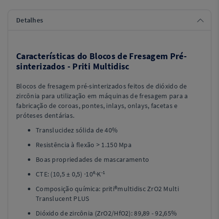
Detalhes
Características do Blocos de Fresagem Pré-
sinterizados - Priti Multidisc
Blocos de fresagem pré-sinterizados feitos de dióxido de
zircônia para utilização em máquinas de fresagem para a
fabricação de coroas, pontes, inlays, onlays, facetas e
próteses dentárias.
Translucidez sólida de 40%
Resistência à flexão > 1.150 Mpa
Boas propriedades de mascaramento
6
-1
CTE: (10,5 ± 0,5) ·10
·K
Composição química: priti®multidisc ZrO2 Multi
Translucent PLUS
Dióxido de zircônia (ZrO2/HfO2): 89,89 - 92,65%