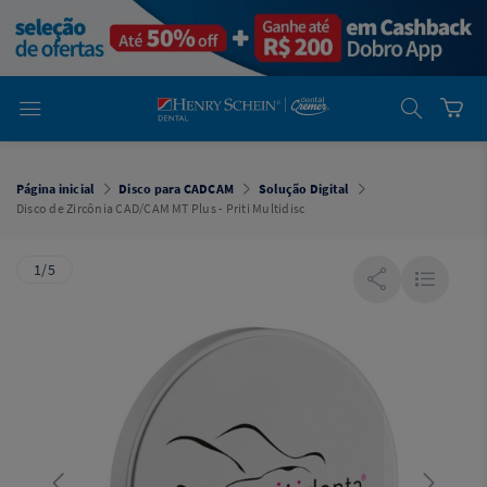
em
Dental
Cremer -
Henry Schein
Laboratório
Laboratório
Ajuda
Você está
em
Dental
Página inicial
Disco para CADCAM
Solução Digital
Cremer -
Disco de Zircônia CAD/CAM MT Plus - Priti Multidisc
Henry Schein
Equipamentos
1/5
Equipamentos
Você está
em
Dental
Cremer
Simples
Dental
Software
Odontológico