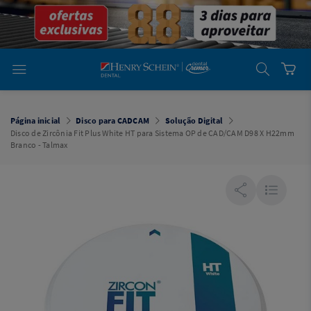
em
Dental
Cremer -
Henry Schein
Laboratório
Laboratório
Ajuda
Você está
em
Dental
Página inicial
Disco para CADCAM
Solução Digital
Cremer -
Disco de Zircônia Fit Plus White HT para Sistema OP de CAD/CAM D98 X H22mm
Henry Schein
Branco - Talmax
Equipamentos
Equipamentos
Você está
em
Dental
Cremer
Simples
Dental
Software
Odontológico