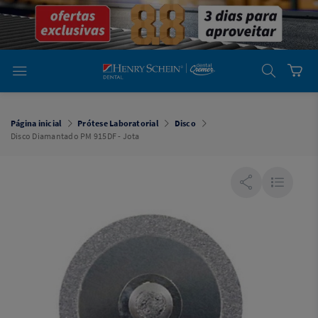
em
Dental
Cremer -
Henry Schein
Laboratório
Laboratório
Ajuda
Você está
em
Dental
Página inicial
Prótese Laboratorial
Disco
Cremer -
Disco Diamantado PM 915DF - Jota
Henry Schein
Equipamentos
Equipamentos
Você está
em
Dental
Cremer
Simples
Dental
Software
Odontológico