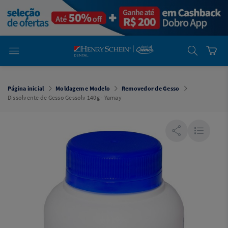
em
Dental
Cremer -
Henry Schein
Laboratório
Laboratório
Ajuda
Você está
em
Dental
Página inicial
Moldagem e Modelo
Removedor de Gesso
Cremer -
Dissolvente de Gesso Gessolv 140g - Yamay
Henry Schein
Equipamentos
Equipamentos
Você está
em
Dental
Cremer
Simples
Dental
Software
Odontológico