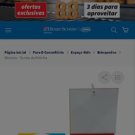
em
Dental
Cremer -
Henry Schein
Laboratório
Laboratório
Ajuda
Você está
em
Dental
Página inicial
Para O Consultório
Espaço Kids
Brinquedos
Cremer -
Dómino - Turma da Ritinha
Henry Schein
Equipamentos
Equipamentos
Você está
em
Dental
Cremer
Simples
Dental
Software
Odontológico