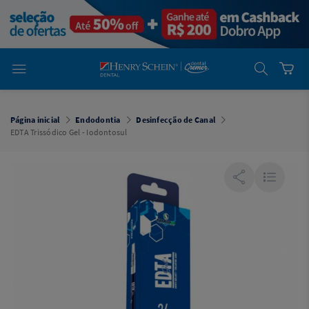
em
Dental
Cremer -
Henry Schein
Laboratório
Laboratório
Ajuda
Você está
em
Dental
Página inicial
Endodontia
Desinfecção de Canal
Cremer -
EDTA Trissódico Gel - Iodontosul
Henry Schein
Equipamentos
Equipamentos
Você está
em
Dental
Cremer
Simples
Dental
Software
Odontológico