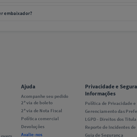
u períodos, incluindo listas de outros semestres. As listas devem ser enviadas em Word, Excel ou PDF, identificando o semestre e a instituição.
ser embaixador?
cidas pelo MEC.
curso, no semestre vigentes, através do envio do comprovante de matrícula e outros documentos solicitados.
Ajuda
Privacidade e Segur
Informações
Acompanhe seu pedido
2ª via de boleto
Política de Privacidade e
2ª via de Nota Fiscal
Gerenciamento das Prefe
Política comercial
LGPD - Direitos dos Titula
Devoluções
Reporte de Incidentes de
Avalie-nos
Guia de Segurança
overs​