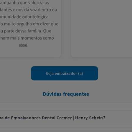
Seja embaixador (a)
Dúvidas frequentes
a de Embaixadores Dental Cremer | Henry Schein?
o
5 compras distintas, o embaixador começa a acumular créditos, conforme as regras do programa.