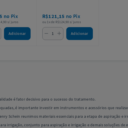
15
no Pix
R$121,15
no Pix
4,90 s/ juros
ou 1x de R$124,90 s/ juros
Adicionar
Adicionar
lidade é fator decisivo para o sucesso do tratamento.
dequadas, é importante investir em instrumentos e acessórios que realiz
nry Schein reunimos materiais essenciais para a etapa de aspiração e ir
ra irrigação, conjunto para aspiração e irrigação e demais soluções de