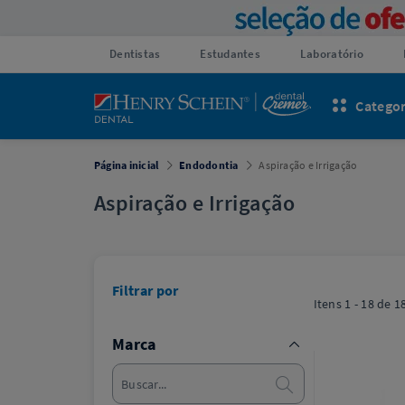
Dentistas
Estudantes
Laboratório
Categor
Página inicial
Endodontia
Aspiração e Irrigação
Aspiração e Irrigação
Filtrar por
Itens
1 - 18
de
1
Marca