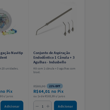
igação Navitip
Conjunto de Aspiração
adent
Endodôntico 1 Cânula + 3
Agulhas - Indusbello
 20 unidades.
Kit com 1 cânula + 3 agulhas com
bisel.
R$80,90
21% OFF
5
no Pix
R$64,01
no Pix
90 s/ juros
ou 1x de R$65,99 s/ juros
Adicionar
Adicionar