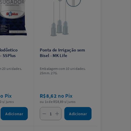
dodôntico
Ponta de Irrigação sem
- SSPlus
Bisel - MK Life
 20 unidades.
Embalagem com 10 unidades.
25mm. 27G.
o Pix
R$8,62
no Pix
0 s/ juros
ou 1x de R$8,89 s/ juros
Adicionar
Adicionar