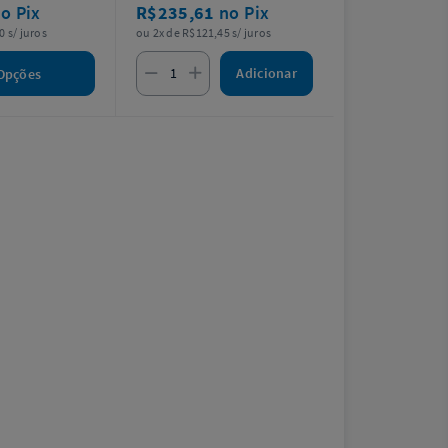
o Pix
R$235,61
no Pix
0 s/ juros
ou 2x de R$121,45 s/ juros
Adicionar
Opções