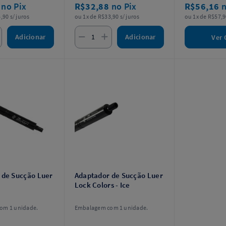
2
no Pix
R$32,88
no Pix
R$56,16
n
,90 s/ juros
ou 1x de R$33,90 s/ juros
ou 1x de R$57,9
Adicionar
Adicionar
Ver 
 de Sucção Luer
Adaptador de Sucção Luer
Lock Colors - Ice
om 1 unidade.
Embalagem com 1 unidade.