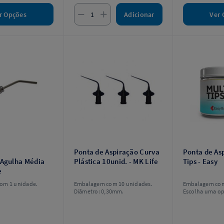
Adicionar
r Opções
Ver 
Ponta de Aspiração Curva
Ponta de As
/Agulha Média
Plástica 10unid. - MK Life
Tips - Easy
e
om 1 unidade.
Embalagem com 10 unidades.
Embalagem com
Diâmetro: 0,30mm.
Escolha uma op