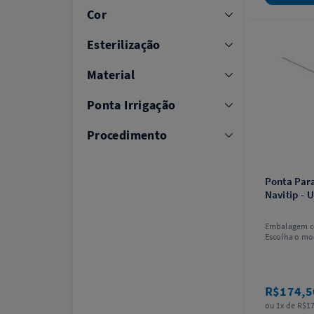
Cor
Esterilização
Material
Ponta Irrigação
Procedimento
Ponta Para
Navitip - 
Embalagem c
Escolha o mo
R$174,
ou 1x de R$17