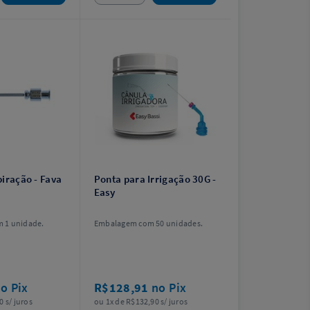
piração - Fava
Ponta para Irrigação 30G -
Easy
 1 unidade.
Embalagem com 50 unidades.
o Pix
R$128,91
no Pix
0 s/ juros
ou 1x de R$132,90 s/ juros