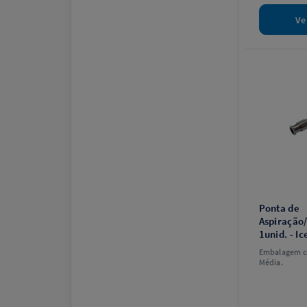
Ve
Ponta de
Aspiração
1unid. - Ic
Embalagem c
Média.