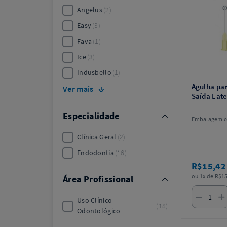
Angelus
2
Easy
3
Fava
1
Ice
3
Indusbello
1
Agulha par
Ver mais
Saída Late
Especialidade
Embalagem c
Clínica Geral
2
Endodontia
16
R$15,4
ou 1x de R$15
Área Profissional
Uso Clínico -
18
Odontológico