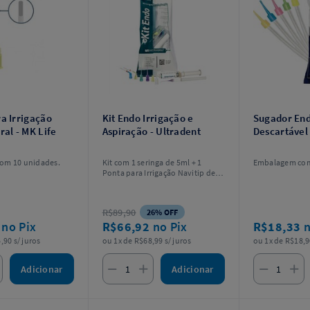
a Irrigação
Kit Endo Irrigação e
Sugador En
ral - MK Life
Aspiração - Ultradent
Descartável 
om 10 unidades.
Kit com 1 seringa de 5ml + 1
Embalagem com
Ponta para Irrigação Navitip de
29g 25mm + 1 Ponta para
Irrigação Navitip 29g 21mm + 1
Ponta de Aspiração Capillary Tip
R$89,90
26% OFF
0,48mm (0.019) + 1 Ponta de
2
no Pix
R$66,92
no Pix
R$18,33
n
Aspiração Capillary Tip 0,36mm
(0.014) + 1 Ponta de Aplicação
,90 s/ juros
ou 1x de R$68,99 s/ juros
ou 1x de R$18,9
White Mac Tip + 1 Adaptador Luer
Vacuum + 1 Agulha para Irrigação
Endo-Eze Irrigator Tip.
Adicionar
Adicionar