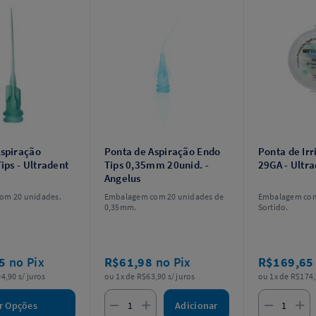
Aspiração
Ponta de Aspiração Endo
Ponta de Irr
Tips - Ultradent
Tips 0,35mm 20unid. -
29GA - Ultr
Angelus
om 20 unidades.
Embalagem com 20 unidades de
Embalagem com
.
0,35mm.
Sortido.
75
no Pix
R$61,98
no Pix
R$169,6
4,90 s/ juros
ou 1x de R$63,90 s/ juros
ou 1x de R$174,
Adicionar
r Opções