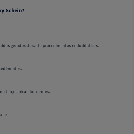
ry Schein?
líquidos gerados durante procedimentos endodônticos.
ocedimentos.
o terço apical dos dentes.
ulares.