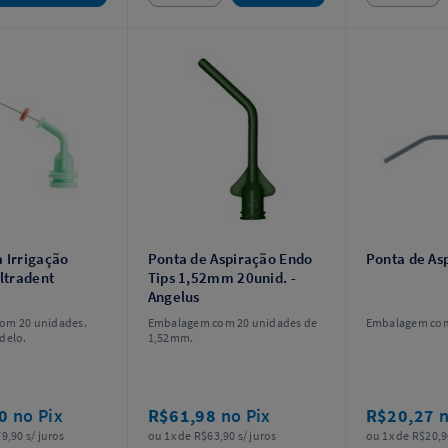
 Irrigação
Ponta de Aspiração Endo
Ponta de As
Ultradent
Tips 1,52mm 20unid. -
Angelus
om 20 unidades.
Embalagem com 20 unidades de
Embalagem com
delo.
1,52mm.
50
no Pix
R$61,98
no Pix
R$20,27
n
9,90 s/ juros
ou 1x de R$63,90 s/ juros
ou 1x de R$20,9