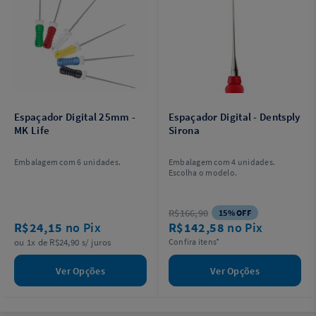
Espaçador Digital 25mm -
Espaçador Digital - Dentsply
MK Life
Sirona
Embalagem com 6 unidades.
Embalagem com 4 unidades.
Escolha o modelo.
R$166,90
15% OFF
R$24,15
no Pix
R$142,58
no Pix
ou 1x de R$24,90 s/ juros
Confira itens*
Ver Opções
Ver Opções