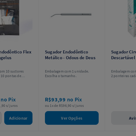
ndodôntico Flex
Sugador Endodôntico
Sugador Cirú
ngelus
Metálico - Odous de Deus
Descartável 
om 10 suctores
Embalagem com 1 unidade.
Embalagem com
, 10 pontas de
Escolha o tamanho.
2 ponteiras cad
cial (Endo Tips 0.06)
e aspiração final
014).
4
no Pix
R$93,99
no Pix
,90 s/ juros
ou 1x de R$96,90 s/ juros
Adicionar
Ver Opções
Avi