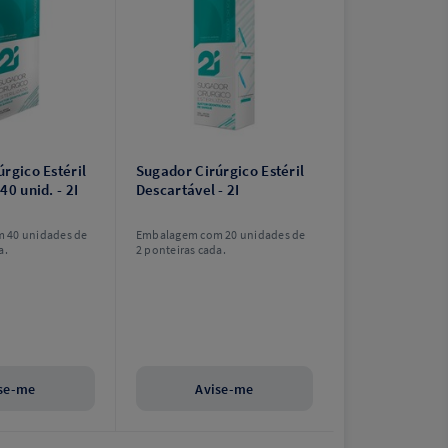
rgico Estéril
Sugador Cirúrgico Estéril
40 unid. - 2I
Descartável - 2I
 40 unidades de
Embalagem com 20 unidades de
a.
2 ponteiras cada.
se-me
Avise-me