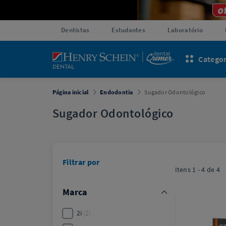
Dentistas
Estudantes
Laboratório
Categor
Página inicial
Endodontia
Sugador Odontológico
Sugador Odontológico
Filtrar por
Itens
1 - 4
de
4
Marca
2i
2