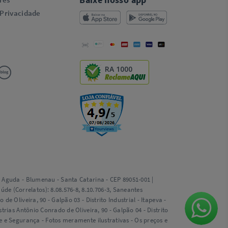
 Privacidade
RA 1000
ta Aguda - Blumenau - Santa Catarina - CEP 89051-001 |
e (Correlatos): 8.08.576-8, 8.10.706-3, Saneantes
e Oliveira, 90 - Galpão 03 - Distrito Industrial - Itapeva -
trias Antônio Conrado de Oliveira, 90 - Galpão 04 - Distrito
de e Segurança - Fotos meramente ilustrativas - Os preços e