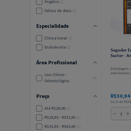
Angelus
1
Odous de deus
1
Especialidade
Clínica Geral
2
Endodontia
1
Sugador E
Suctor - A
Área Profissional
Embalagem c
esterilizados
Uso Clínico -
4
aspiração ini
Odontológico
e 10 pontas d
(Endo Tips 0.
R$30,9
Preço
ou 1x de R$31
Até R$29,90
1
R$29,90 - R$31,90
1
R$31,90 - R$65,90
1