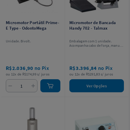
Micromotor Portátil Prime-
Micromotor de Bancada
E Type - OdontoMega
Handy 702 - Talmax
Unidade. Bivolt.
Embalagem com 1 unidade.
Acompanha cabo de força, manual,
suporte de bancada, pedal, peça de
mão e suporte de comando.
Escolha a voltagem.
R$2.036,90
no Pix
R$3.396,84
no Pix
ou 12x de R$174,99 s/ juros
ou 12x de R$291,83 s/ juros
Ver Opções