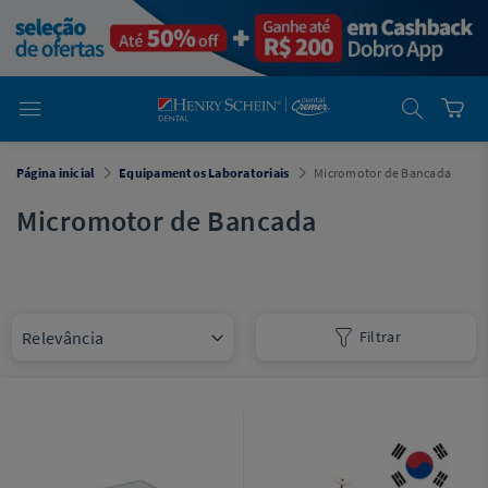
em
Dental
Cremer -
Henry Schein
Laboratório
Laboratório
Ajuda
Você está
Página inicial
Equipamentos Laboratoriais
Micromotor de Bancada
em
Dental
Cremer -
Micromotor de Bancada
Henry Schein
Equipamentos
Equipamentos
Filtrar
Você está
em
Dental
Cremer
Simples
Dental
Software
Odontológico