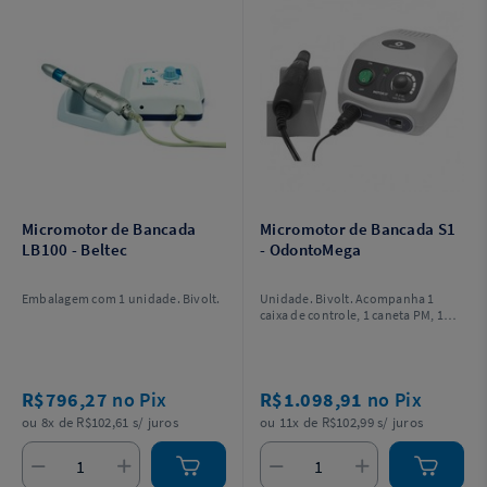
Micromotor de Bancada
Micromotor de Bancada S1
LB100 - Beltec
- OdontoMega
Embalagem com 1 unidade. Bivolt.
Unidade. Bivolt. Acompanha 1
caixa de controle, 1 caneta PM, 1
apoio de mesa para caneta, 1 pedal
de acionamento on-off e 1 manual
de instruções.
R$796,27
no Pix
R$1.098,91
no Pix
ou 8x de R$102,61 s/ juros
ou 11x de R$102,99 s/ juros