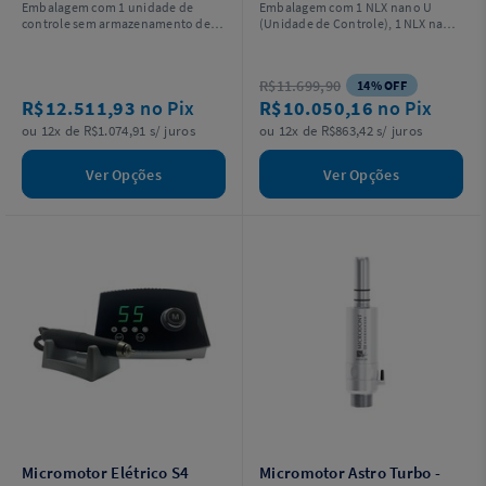
Embalagem com 1 unidade de
Embalagem com 1 NLX nano U
controle sem armazenamento de
(Unidade de Controle), 1 NLX nano
dados, 1 micromotor LED SGL70M, 1
(Motor), 1 NLX CD (Cabo) e 1 NLAC
pedal de controle FC-78, 1 peça de
(Adaptador CA) 230V.
mão óptica X-SG20L (Redução
R$11.699,90
14% OFF
20:1), 1 tubo de irrigação (5 peças)
R$12.511,93
no Pix
R$10.050,16
no Pix
e outros acessórios.
ou 12x de R$1.074,91 s/ juros
ou 12x de R$863,42 s/ juros
Ver Opções
Ver Opções
Micromotor Elétrico S4
Micromotor Astro Turbo -