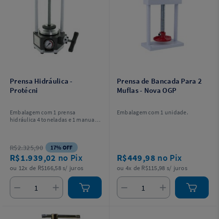
Prensa Hidráulica -
Prensa de Bancada Para 2
Protécni
Muflas - Nova OGP
Embalagem com 1 prensa
Embalagem com 1 unidade.
hidráulica 4 toneladas e 1 manual
de instruções.
R$2.325,90
17% OFF
R$1.939,02
no Pix
R$449,98
no Pix
ou 12x de R$166,58 s/ juros
ou 4x de R$115,98 s/ juros