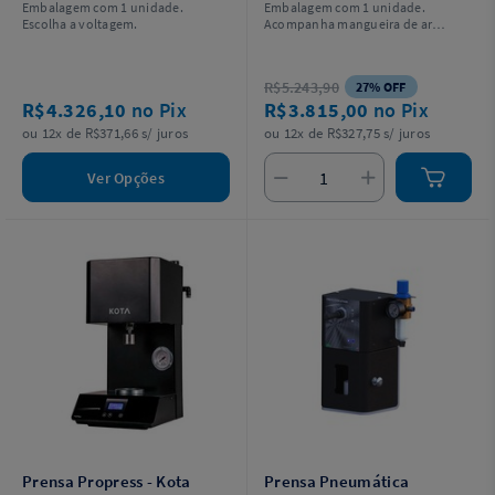
Embalagem com 1 unidade.
Embalagem com 1 unidade.
Escolha a voltagem.
Acompanha mangueira de ar
1mx6mm e 1 adaptador
laboratorial.
R$5.243,90
27% OFF
R$4.326,10
no Pix
R$3.815,00
no Pix
ou 12x de R$371,66 s/ juros
ou 12x de R$327,75 s/ juros
Ver Opções
Prensa Propress - Kota
Prensa Pneumática