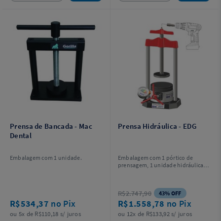
Prensa de Bancada - Mac
Prensa Hidráulica - EDG
Dental
Embalagem com 1 unidade.
Embalagem com 1 pórtico de
prensagem, 1 unidade hidráulica, 1
soquete 5/16, 1 chave sextavada
3/16, 2 parafusos allen sextavados
de fixação da unidade hidráulica, 4
R$2.747,90
43% OFF
parafusos de fixação na bancada
R$534,37
no Pix
R$1.558,78
no Pix
com porcas e 1 manual de
instruções.
ou 5x de R$110,18 s/ juros
ou 12x de R$133,92 s/ juros