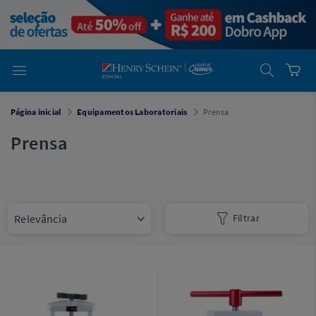
em
Dental
Cremer -
Henry Schein
Laboratório
Laboratório
Ajuda
Você está
Página inicial
Equipamentos Laboratoriais
Prensa
em
Dental
Cremer -
Prensa
Henry Schein
Equipamentos
Equipamentos
Filtrar
Você está
em
Dental
Cremer
Simples
Dental
Software
Odontológico