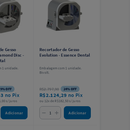
de Gesso
Recortador de Gesso
iamond Disc -
Evolution - Essence Dental
tal
 1 unidade.
Embalagem com 1 unidade.
Bivolt.
R$2.797,90
9% OFF
24% OFF
43
no Pix
R$2.124,29
no Pix
,00 s/ juros
ou 12x de R$182,50 s/ juros
Adicionar
Adicionar