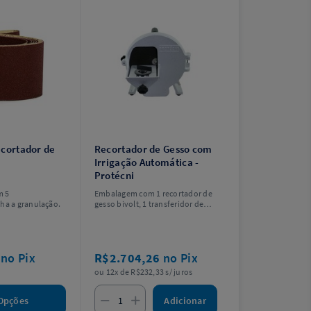
ecortador de
Recortador de Gesso com
Irrigação Automática -
Protécni
m 5
Embalagem com 1 recortador de
ha a granulação.
gesso bivolt, 1 transferidor de
ângulos, 1 mangueira de entrada
e saída de água, 1 chave allen
7/32" e 1 manual de instruções.
9
no Pix
R$2.704,26
no Pix
ou 12x de R$232,33 s/ juros
Adicionar
Opções