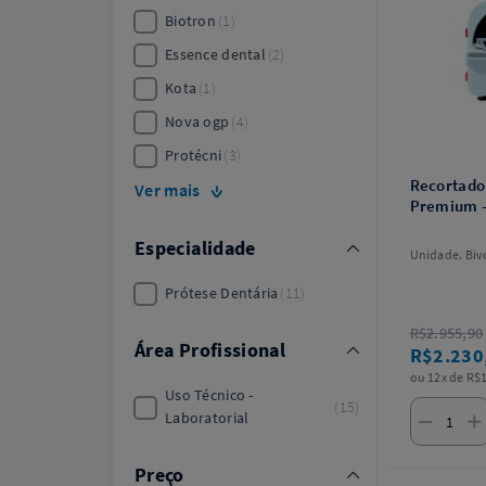
Biotron
1
Essence dental
2
Kota
1
Nova ogp
4
Protécni
3
Recortado
Ver mais
Premium 
Especialidade
Unidade. Bivo
Prótese Dentária
11
R$2.955,90
Área Profissional
R$2.230
ou 12x de R$1
Uso Técnico -
15
Laboratorial
Preço