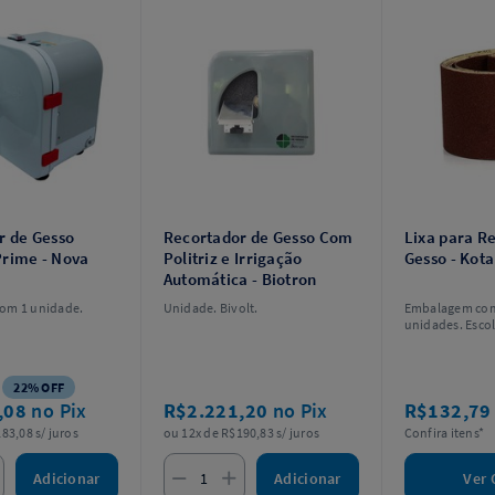
r de Gesso
Recortador de Gesso Com
Lixa para R
rime - Nova
Politriz e Irrigação
Gesso - Kota
Automática - Biotron
om 1 unidade.
Unidade. Bivolt.
Embalagem co
unidades. Escol
22% OFF
,08
no Pix
R$2.221,20
no Pix
R$132,7
83,08 s/ juros
ou 12x de R$190,83 s/ juros
Confira itens*
Adicionar
Adicionar
Ver 