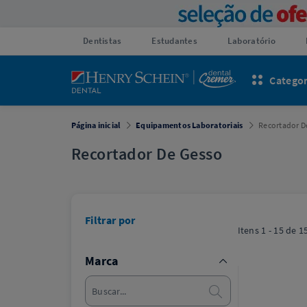
Dentistas
Estudantes
Laboratório
Categor
Página inicial
Equipamentos Laboratoriais
Recortador D
Recortador De Gesso
Filtrar por
Itens
1 - 15
de
1
Marca