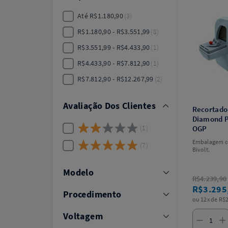
Até R$1.180,90
3
R$1.180,90 - R$3.551,99
8
R$3.551,99 - R$4.433,90
1
R$4.433,90 - R$7.812,90
1
R$7.812,90 - R$12.267,99
2
Avaliação Dos Clientes
Recortado
Diamond P
1
OGP
Embalagem c
7
Bivolt.
Modelo
R$4.239,90
R$3.295
Procedimento
ou 12x de R$2
Voltagem