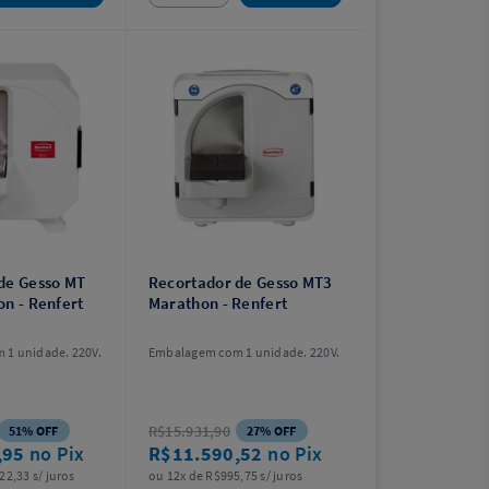
de Gesso MT
Recortador de Gesso MT3
on - Renfert
Marathon - Renfert
1 unidade. 220V.
Embalagem com 1 unidade. 220V.
R$15.931,90
51% OFF
27% OFF
,95
no Pix
R$11.590,52
no Pix
22,33 s/ juros
ou 12x de R$995,75 s/ juros