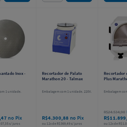
antado Inox -
Recortador de Palato
Recortador 
Marathon 20 - Talmax
Plus Marath
om 1 unidade.
Embalagem com 1 unidade. 220V.
Embalagem com 
R$24.534,90
,47
no Pix
R$4.300,88
no Pix
R$11.899
07,35 s/ juros
ou 12x de R$369,49 s/ juros
ou 12x de R$1.0