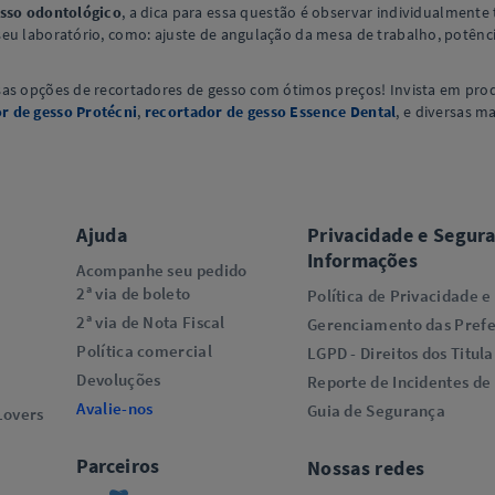
esso odontológico
, a dica para essa questão é observar individualmente
eu laboratório, como: ajuste de angulação da mesa de trabalho, potênci
sas opções de recortadores de gesso com ótimos preços! Invista em pro
r de gesso Protécni
,
recortador de gesso Essence Dental
, e diversas m
Ajuda
Privacidade e Segur
Informações
Acompanhe seu pedido
2ª via de boleto
Política de Privacidade e
2ª via de Nota Fiscal
Gerenciamento das Prefe
Política comercial
LGPD - Direitos dos Titula
Devoluções
Reporte de Incidentes de
Avalie-nos
Guia de Segurança
overs​
Parceiros
Nossas redes