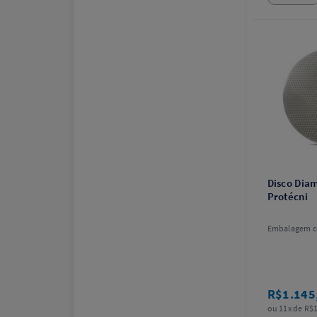
Disco Diam
Protécni
Embalagem c
R$1.145
ou 11x de R$1