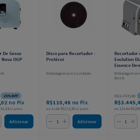
r De Gesso
Disco para Recortador -
Recortador 
- Nova OGP
Protécni
Evolution D
Essence Den
lt.
Embalagem com 1 unidade.
Embalagem com
Bivolt.
R$3.777,90
25% OFF
,02
no Pix
R$110,48
no Pix
R$3.445,
91,58 s/ juros
ou 1x de R$113,90 s/ juros
ou 12x de R$296
Adicionar
Adicionar