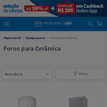
em
Dental
Cremer -
Henry Schein
Laboratório
Laboratório
Ajuda
Você está
Página inicial
Equipamentos
Forno para Cerâmica
em
Dental
Cremer -
Forno para Cerâmica
Henry Schein
Equipamentos
Equipamentos
Filtrar
Você está
em
Dental
Cremer
Simples
Dental
Software
Odontológico