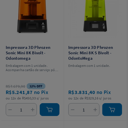
Impressora 3D Phrozen
Impressora 3D Phrozen
Sonic Mini 8K Bivolt -
Sonic Mini 8K S Bivolt -
Odontomega
OdontoMega
Embalagem com 1 unidade.
Embalagem com 1 unidade.
Acompanha cartão de serviço pós-
venda, luvas, adaptador de
energia, funil de plástico, espátula,
chave allen e pen drive.
R$7.679,90
32% OFF
R$5.241,87
no Pix
R$3.831,40
no Pix
ou 12x de R$450,33 s/ juros
ou 12x de R$329,16 s/ juros