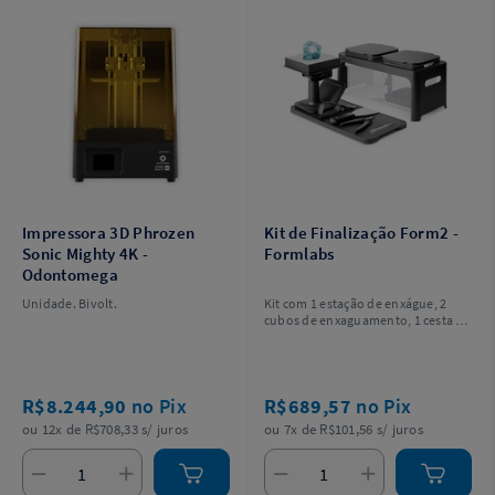
Impressora 3D Phrozen
Kit de Finalização Form2 -
Sonic Mighty 4K -
Formlabs
Odontomega
Unidade. Bivolt.
Kit com 1 estação de enxágue, 2
cubos de enxaguamento, 1 cesta de
enxaguamento, 1 garrafa de
enxaguamento, 1 bandeja de
acabamento,1 pinça, 1 raspador, 1
ferramenta de remoção, 1 item de
R$8.244,90
no Pix
R$689,57
no Pix
apoio da plataforma, 1 alicate, luva
descartável de nitrilo.
ou 12x de R$708,33 s/ juros
ou 7x de R$101,56 s/ juros