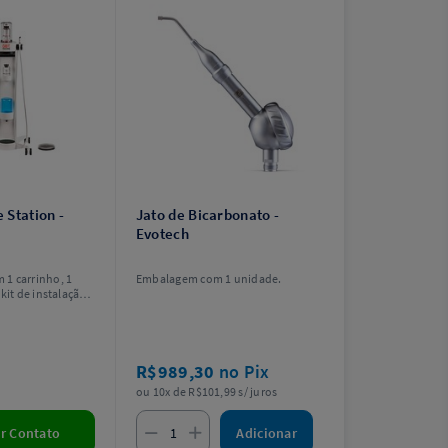
Discloser, 1 frasco de pó Airflow
Classic 300 g, 1 garrafa de pó
Airflow Plus 400 g, 1 kit de
treinamento, 1 cabo de energia e
1 kit de manutenção da GBT
Machine.
 Station -
Jato de Bicarbonato -
Evotech
1 carrinho, 1
Embalagem com 1 unidade.
kit de instalação.
 a GBT Machine.
R$989,30
no Pix
ou 10x de R$101,99 s/ juros
Adicionar
ar Contato