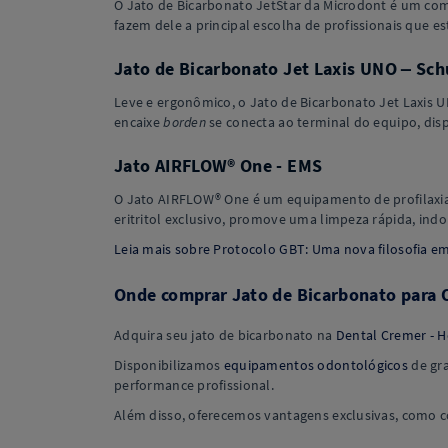
O Jato de Bicarbonato JetStar da Microdont é um comp
fazem dele a principal escolha de profissionais que es
Jato de Bicarbonato Jet Laxis UNO – Sch
Leve e ergonômico, o Jato de Bicarbonato Jet Laxis U
encaixe
borden
se conecta ao terminal do equipo, dis
Jato AIRFLOW® One - EMS
O Jato AIRFLOW® One é um equipamento de profilaxia 
eritritol exclusivo, promove uma limpeza rápida, ind
Leia mais sobre Protocolo GBT: Uma nova filosofia em
Onde comprar Jato de Bicarbonato para 
Adquira seu jato de bicarbonato na
Dental Cremer - H
Disponibilizamos
equipamentos odontológicos
de gra
performance profissional.
Além disso, oferecemos vantagens exclusivas, como c