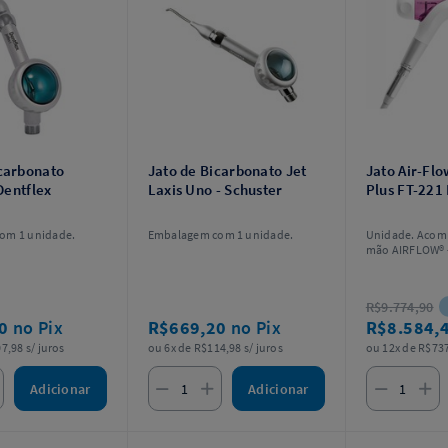
icarbonato
Jato de Bicarbonato Jet
Jato Air-Fl
 Dentflex
Laxis Uno - Schuster
Plus FT-221
om 1 unidade.
Embalagem com 1 unidade.
Unidade. Acom
mão AIRFLOW® +
Easy Fill + 1 Ki
R$9.774,90
70
no Pix
R$669,20
no Pix
R$8.584,
7,98 s/ juros
ou 6x de R$114,98 s/ juros
ou 12x de R$737
Adicionar
Adicionar