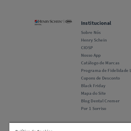
Institucional
Sobre Nós
Henry Schein
CIOSP
Nosso App
Catálogo de Marcas
Programa de Fidelidade L
Cupons de Desconto
Black Friday
Mapa do Site
Blog Dental Cremer
Por 1 Sorriso