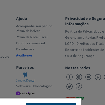
Ajuda
Privacidade e Segur
Informações
Acompanhe seu pedido
2ª via de boleto
Política de Privacidade e
2ª via de Nota Fiscal
Gerenciamento das Prefe
Política comercial
LGPD - Direitos dos Titula
Devoluções
Reporte de Incidentes de
Avalie-nos
Guia de Segurança
overs​
Parceiros
Nossas redes
Software Odontológico
Alinhadores Transparentes
Oral-B