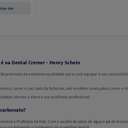
vise-me
 é na Dental Cremer - Henry Schein
 Bicarbonato de excelente qualidade para você equipar o seu consultório e
ômicos, como o Jet Laxis da Schuster, até modelos avançados, como o A
ades clínicas e eleve a sua profilaxia profissional.
icarbonato?
enta a Profilaxia Dental. Com o auxílio de jatos de água e
pó
de bicarb
is e promovendo o polimento da superfície dental.