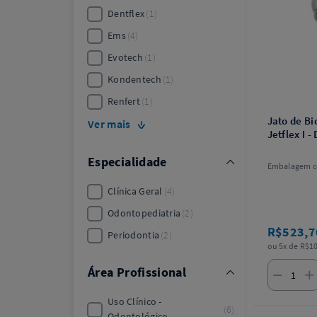
Dentflex
1
Ems
4
Evotech
1
Kondentech
1
Renfert
1
Jato de B
Ver mais
Jetflex I -
Especialidade
Embalagem c
Clínica Geral
4
Odontopediatria
2
R$523,
Periodontia
2
ou 5x de R$10
Área Profissional
Uso Clínico -
6
Odontológico