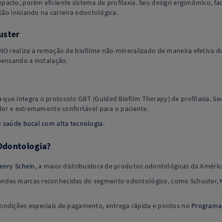
acto, porém eficiente sistema de profilaxia. Seu design ergonômico, fac
tão iniciando na carreira odontológica.
uster
NO realiza a remoção de biofilme não mineralizado de maneira efetiva d
pensando a instalação.
que integra o protocolo GBT (Guided Biofilm Therapy) de profilaxia. Se
olor e extremamente confortável para o paciente.
 saúde bucal com alta tecnologia.
Odontologia?
enry Schein
, a maior distribuidora de produtos odontológicas da Améric
ndes marcas reconhecidas do segmento odontológico, como Schuster, Mi
ondições especiais de pagamento, entrega rápida e pontos no
Programa