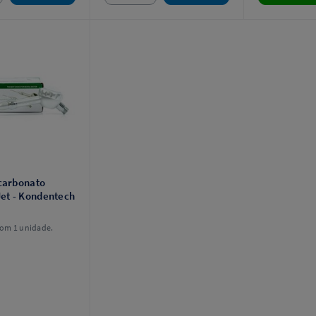
icarbonato
Jet - Kondentech
om 1 unidade.