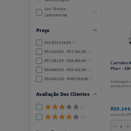
Uso Técnico -
1
Laboratorial
Preço
Até R$1.019,90
5
R$1.019,90 - R$7.081,90
1
R$7.081,90 - R$8.849,99
1
Carrinho A
Plus+ - EM
R$8.849,99 - R$9.432,90
1
R$9.432,90 - R$60.559,90
1
Embalagem c
acompanha 
AirFlow, som
Avaliação Dos Clientes
1
R$9.149
ou 12x de R$7
1