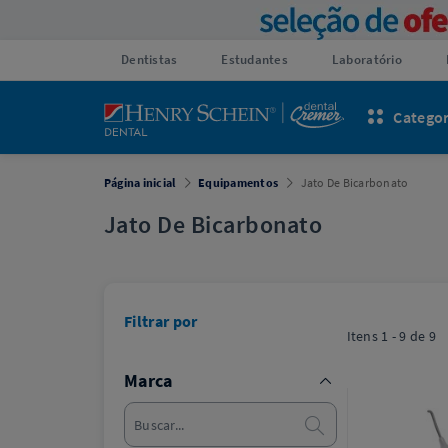
Dentistas
Estudantes
Laboratório
Categor
Página inicial
Equipamentos
Jato De Bicarbonato
Jato De Bicarbonato
Filtrar por
Itens
1 - 9
de
9
Marca