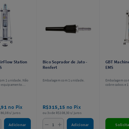
irFlow Station
Bico Soprador de Jato -
GBT Machine
S
Renfert
EMS
om 1 unidade. Não
Embalagem com 1 unidade.
Embalagem com 
o equipamento
cobre cabos e 1 
ente carrinho.
Não acompanha
,91
no Pix
R$315,15
no Pix
86,08 s/ juros
ou 3x de R$108,30 s/ juros
Adicionar
Adicionar
Solicit