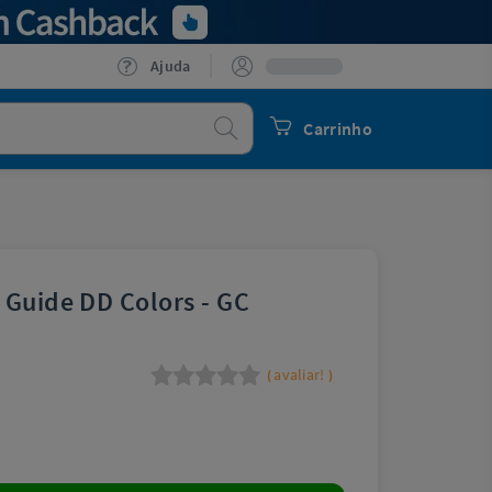
Ajuda
Procurar
Carrinho
 Guide DD Colors - GC
avaliar!
(
)