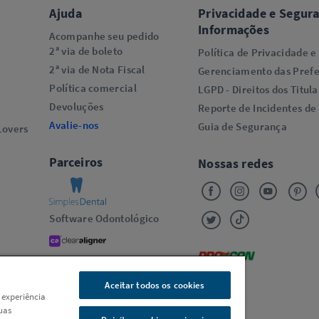
Ajuda
Privacidade e Segur
Informações
Acompanhe seu pedido
2ª via de boleto
Política de Privacidade e
2ª via de Nota Fiscal
Gerenciamento das Prefe
Política comercial
LGPD - Direitos dos Titula
Devoluções
Reporte de Incidentes de
Avalie-nos
Guia de Segurança
overs​
Parceiros
Nossas redes
Software Odontológico
Alinhadores Transparentes
Oral-B
Aceitar todos os cookies
 experiência
uas