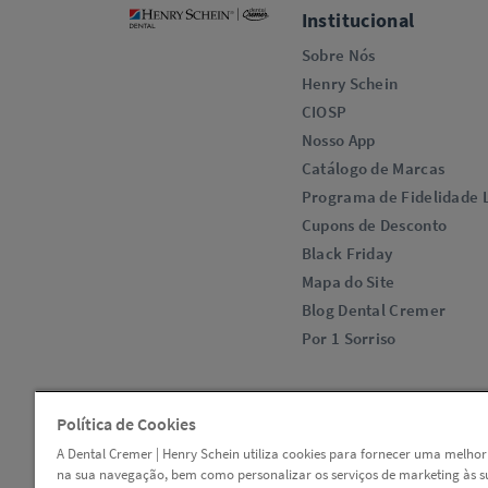
Institucional
Sobre Nós
Henry Schein
CIOSP
Nosso App
Catálogo de Marcas
Programa de Fidelidade L
Cupons de Desconto
Black Friday
Mapa do Site
Blog Dental Cremer
Por 1 Sorriso
Política de Cookies
A Dental Cremer | Henry Schein utiliza cookies para fornecer uma melhor
na sua navegação, bem como personalizar os serviços de marketing às s