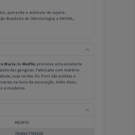
co, que evita o acúmulo de sujeira.
ão Brasileira de Odontologia) e ANVISA,
to Macia
da
Medfio
promove uma excelente
saúde das gengivas. Fabricada com matéria-
idade, suas cerdas Du Pont são polidas e
aciez na hora da escovação. Além disso,
co e moderno.
MEDFIO
7898917789209