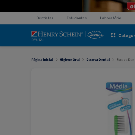
Dentistas
Estudantes
Laboratório
Categor
Página inicial
Higiene Oral
Escova Dental
Escova Dent