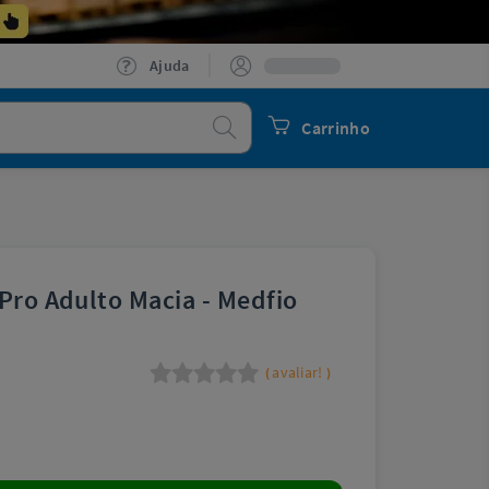
Ajuda
Procurar
Carrinho
 Pro Adulto Macia - Medfio
avaliar!
(
)