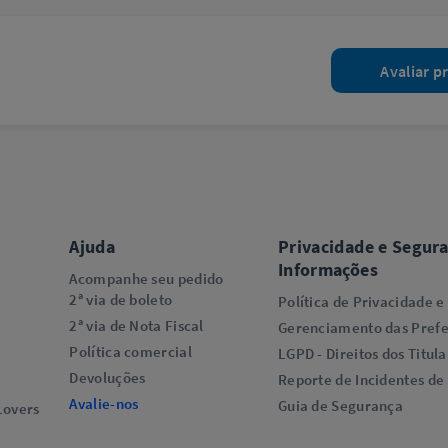
Avaliar p
Ajuda
Privacidade e Segur
Informações
Acompanhe seu pedido
2ª via de boleto
Política de Privacidade e
2ª via de Nota Fiscal
Gerenciamento das Prefe
Política comercial
LGPD - Direitos dos Titula
Devoluções
Reporte de Incidentes de
Avalie-nos
Guia de Segurança
overs​