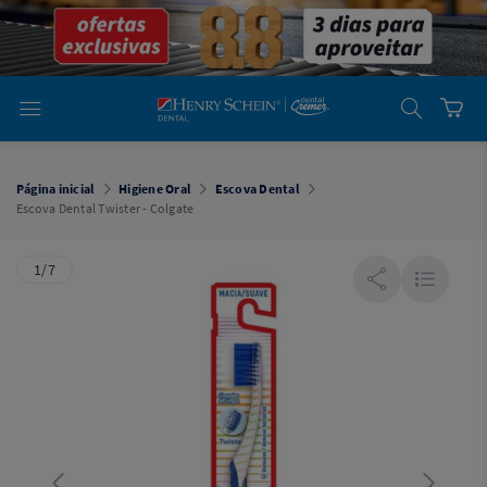
em
Dental
Cremer -
Henry Schein
Laboratório
Laboratório
Ajuda
Você está
em
Dental
Página inicial
Higiene Oral
Escova Dental
Cremer -
Escova Dental Twister - Colgate
Henry Schein
Equipamentos
1/7
Equipamentos
Você está
em
Dental
Cremer
Simples
Dental
Software
Odontológico