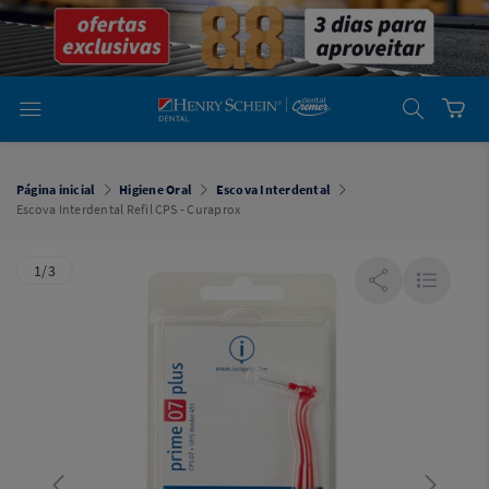
em
Dental
Cremer -
Henry Schein
Laboratório
Laboratório
Ajuda
Você está
em
Dental
Página inicial
Higiene Oral
Escova Interdental
Cremer -
Escova Interdental Refil CPS - Curaprox
Henry Schein
Equipamentos
1/3
Equipamentos
Você está
em
Dental
Cremer
Simples
Dental
Software
Odontológico