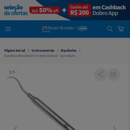
em
Dental
Cremer -
Henry Schein
Laboratório
Laboratório
Ajuda
Você está
em
Dental
Página inicial
Instrumentais
Espátulas
Cremer -
Espátula Para Resina Interproximal - Quinelato
Henry Schein
Equipamentos
1/5
Equipamentos
Você está
em
Dental
Cremer
Simples
Dental
Software
Odontológico