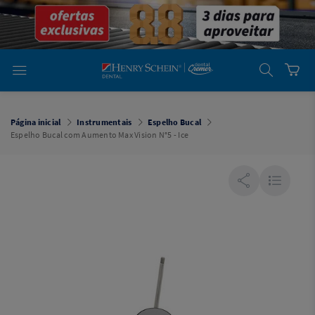
em
Dental
Cremer -
Henry Schein
Laboratório
Laboratório
Ajuda
Você está
em
Dental
Página inicial
Instrumentais
Espelho Bucal
Cremer -
Espelho Bucal com Aumento Max Vision N°5 - Ice
Henry Schein
Equipamentos
Equipamentos
Você está
em
Dental
Cremer
Simples
Dental
Software
Odontológico