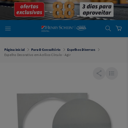
em
Dental
Cremer -
Henry Schein
Laboratório
Laboratório
Ajuda
Você está
em
Dental
Página inicial
Para O Consultório
Espelhos Diversos
Cremer -
Espelho Decorativo em Acrílico Círculo - Agir
Henry Schein
Equipamentos
Equipamentos
Você está
em
Dental
Cremer
Simples
Dental
Software
Odontológico