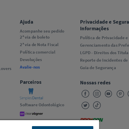
Ajuda
Privacidade e Segur
Informações
Acompanhe seu pedido
2ª via de boleto
Política de Privacidade e
2ª via de Nota Fiscal
Gerenciamento das Prefe
Política comercial
LGPD - Direitos dos Titula
Devoluções
Reporte de Incidentes de
Avalie-nos
Guia de Segurança
overs​
Parceiros
Nossas redes
Software Odontológico
Alinhadores Transparentes
Oral-B