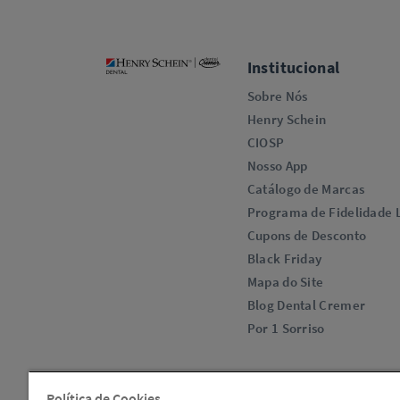
Institucional
Sobre Nós
Henry Schein
CIOSP
Nosso App
Catálogo de Marcas
Programa de Fidelidade L
Cupons de Desconto
Black Friday
Mapa do Site
Blog Dental Cremer
Por 1 Sorriso
Política de Cookies