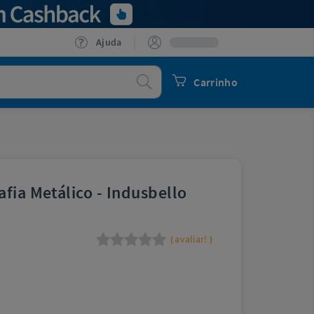
Ajuda
Procurar
Carrinho
fia Metálico - Indusbello
avaliar!
(
)