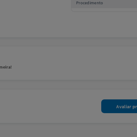
Procedimento
meira!
Avaliar p