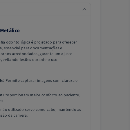
 Metálico
fia odontológica é projetado para oferecer
a, essencial para documentações e
tornos arredondados, garante um ajuste
, evitando lesões durante o uso.
de:
Permite capturar imagens com clareza e
s:
Proporcionam maior conforto ao paciente,
es.
 não utilizado serve como cabo, mantendo as
isão da câmera.