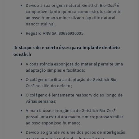
Devido a sua origem natural, Geistlich Bio-Oss® é
comparável tanto química como estruturalmente
ao osso humano mineralizado (apatite natural
nanocristalina).
Registro ANVISA: 80696930005.
Destaques do enxerto ósseo para implante dentário
Geistlich
A consistência esponjosa do material permite uma
adaptação simples e facilitada;
O colágeno facilita a adaptação de Geistlich Bio-
Oss® no sítio do defeito;
O colágeno é lentamente reabsorvido ao longo de
várias semanas;
A matriz óssea inorgânica de Geistlich Bio-Oss®
possui uma estrutura macro e microporosa similar
ao osso esponjoso humano;
Devido ao grande volume dos poros de interligação
e da composição natural, a formação e o