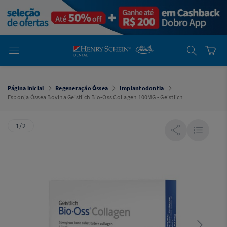
em
Dental
Cremer -
Henry Schein
Laboratório
Laboratório
Ajuda
Você está
em
Dental
Página inicial
Regeneração Óssea
Implantodontia
Cremer -
Esponja Óssea Bovina Geistlich Bio-Oss Collagen 100MG - Geistlich
Henry Schein
Equipamentos
1/2
Equipamentos
Você está
em
Dental
Cremer
Simples
Dental
Software
Odontológico