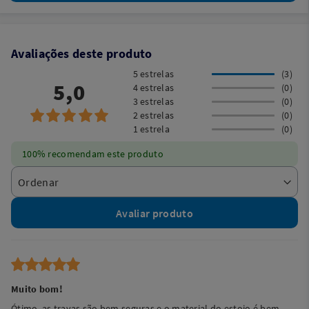
Avaliações deste produto
5 estrelas
(3)
5,0
4 estrelas
(0)
3 estrelas
(0)
2 estrelas
(0)
1 estrela
(0)
100% recomendam este produto
Avaliar produto
Muito bom!
Ótimo, as travas são bem seguras e o material do estojo é bem