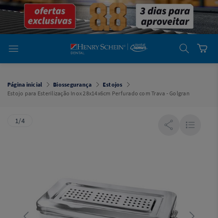
em
Dental
Cremer -
Henry Schein
Laboratório
Laboratório
Ajuda
Você está
em
Dental
Página inicial
Biossegurança
Estojos
Cremer -
Estojo para Esterilização Inox 28x14x6cm Perfurado com Trava - Golgran
Henry Schein
Equipamentos
1/4
Equipamentos
Você está
em
Dental
Cremer
Simples
Dental
Software
Odontológico