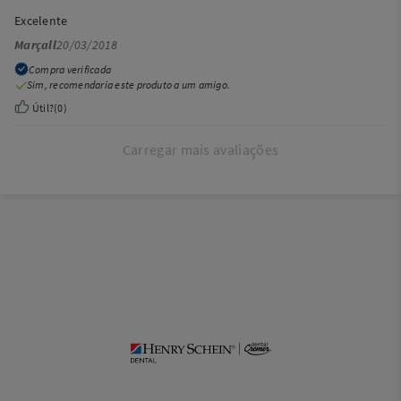
Excelente
Marçall
20/03/2018
Compra verificada
Sim, recomendaria este produto a um amigo.
Útil?
(
0
)
Carregar mais avaliações