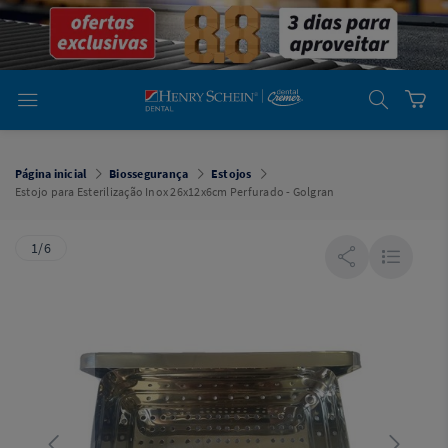
em
Dental
Cremer -
Henry Schein
Laboratório
Laboratório
Ajuda
Você está
em
Dental
Página inicial
Biossegurança
Estojos
Cremer -
Estojo para Esterilização Inox 26x12x6cm Perfurado - Golgran
Henry Schein
Equipamentos
1/6
Equipamentos
Você está
em
Dental
Cremer
Simples
Dental
Software
Odontológico