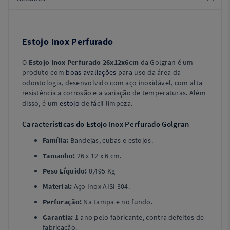
Estojo Inox Perfurado
O
Estojo Inox Perfurado 26x12x6cm
da Golgran é um
produto com
boas avaliações
para uso da área da
odontologia, desenvolvido com aço inoxidável, com alta
resistência a corrosão e a variação de temperaturas. Além
disso, é um
estojo
de fácil limpeza.
Características do Estojo Inox Perfurado Golgran
Família:
Bandejas, cubas e estojos.
Tamanho:
26 x 12 x 6 cm.
Peso Líquido:
0,495 Kg
Material:
Aço Inox AISI 304.
Perfuração:
Na tampa e no fundo.
Garantia:
1 ano pelo fabricante, contra defeitos de
fabricação.