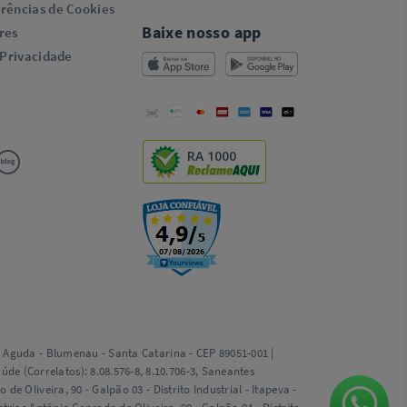
rências de Cookies
Baixe nosso app
res
 Privacidade
RA 1000
ta Aguda - Blumenau - Santa Catarina - CEP 89051-001 |
e (Correlatos): 8.08.576-8, 8.10.706-3, Saneantes
e Oliveira, 90 - Galpão 03 - Distrito Industrial - Itapeva -