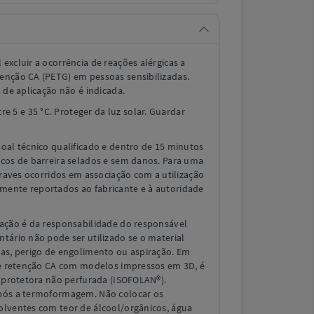
 excluir a ocorrência de reações alérgicas a
enção CA (PETG) em pessoas sensibilizadas.
 de aplicação não é indicada.
e 5 e 35 °C. Proteger da luz solar. Guardar
soal técnico qualificado e dentro de 15 minutos
acos de barreira selados e sem danos. Para uma
 graves ocorridos em associação com a utilização
mente reportados ao fabricante e à autoridade
ização é da responsabilidade do responsável
tário não pode ser utilizado se o material
has, perigo de engolimento ou aspiração. Em
 de retenção CA com modelos impressos em 3D, é
a protetora não perfurada (ISOFOLAN®).
após a termoformagem. Não colocar os
olventes com teor de álcool/orgânicos, água