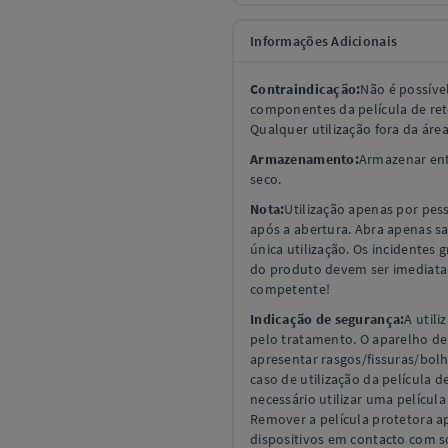
Informações Adicionais
Contraindicação:
Não é possível
componentes da película de ret
Qualquer utilização fora da área
Armazenamento:
Armazenar entr
seco.
Nota:
Utilização apenas por pes
após a abertura. Abra apenas s
única utilização. Os incidentes
do produto devem ser imediata
competente!
Indicação de segurança:
A util
pelo tratamento. O aparelho den
apresentar rasgos/fissuras/bol
caso de utilização da película
necessário utilizar uma películ
Remover a película protetora 
dispositivos em contacto com s